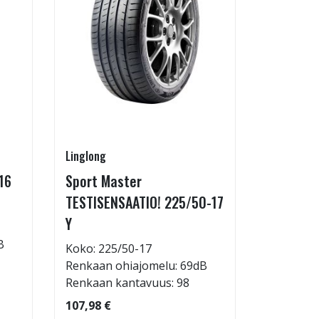
Linglong
Linglong
16
Sport Master
GreenMa
TESTISENSAATIO! 225/50-17
testimen
Y
H
B
Koko: 225/50-17
Koko: 21
Renkaan ohiajomelu: 69dB
Renkaan 
Renkaan kantavuus: 98
Renkaan 
107,98 €
83,98 €