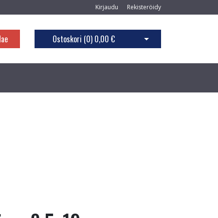
Kirjaudu
Rekisteröidy
Hae
Ostoskori (
0
)
0,00 €
Avaa ostoskori