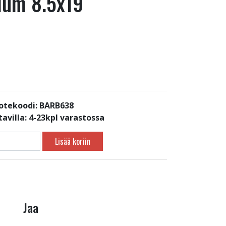
nium 8.5x19
otekoodi: BARB638
avilla:
4-23kpl varastossa
Lisää koriin
Jaa