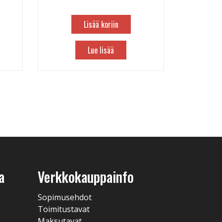
Lisää koriin
Lue lisää
a
Verkkokauppainfo
Sopimusehdot
Toimitustavat
Maksutavat