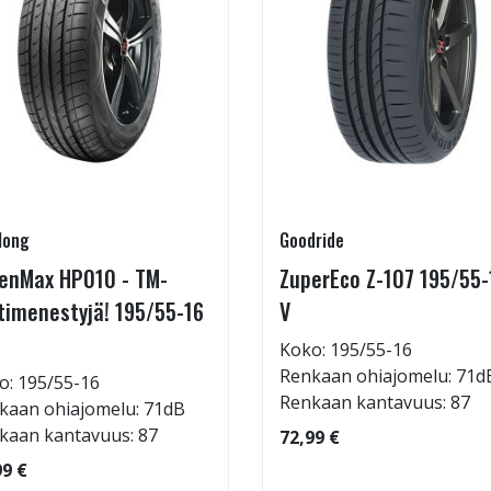
long
Goodride
enMax HP010 - TM-
ZuperEco Z-107 195/55-
timenestyjä! 195/55-16
V
Koko: 195/55-16
Renkaan ohiajomelu: 71d
o: 195/55-16
Renkaan kantavuus: 87
kaan ohiajomelu: 71dB
kaan kantavuus: 87
72,99 €
99 €