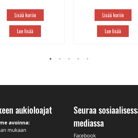
Lisää koriin
Lisää koriin
Lue lisää
Lue lisää
keen aukioloajat
Seuraa sosiaalisess
mediassa
me avoinna:
man mukaan
Facebook