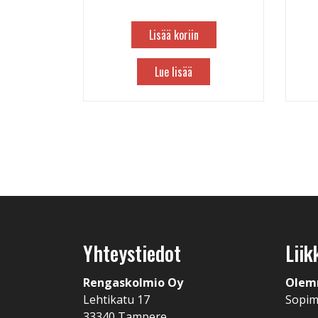
Lisää koriin
Lue lisää
Yhteystiedot
Liik
Rengaskolmio Oy
Olem
Lehtikatu 17
Sopi
33340 Tampere