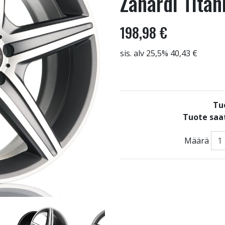
Zanardi Tita
198,98 €
sis. alv 25,5% 40,43 €
Tu
Tuote saat
Määrä