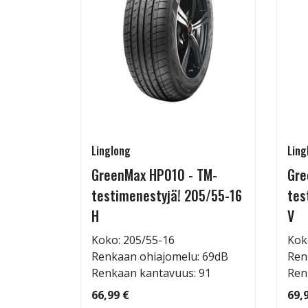
Linglong
Ling
5/60-15
GreenMax HP010 - TM-
Gre
testimenestyjä! 205/55-16
tes
H
V
: 71dB
Koko: 205/55-16
Kok
 88
Renkaan ohiajomelu: 69dB
Ren
Renkaan kantavuus: 91
Ren
66,99 €
69,