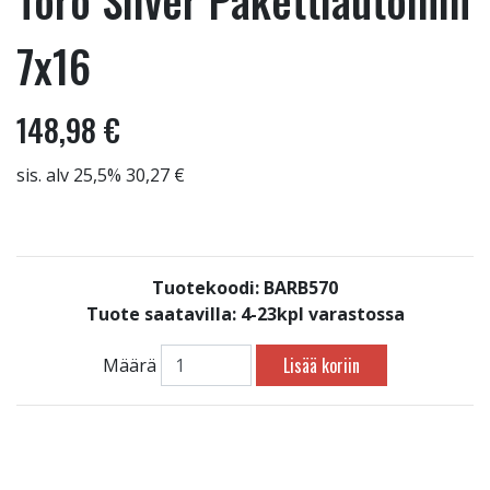
Toro Silver Pakettiautoihin
7x16
148,98 €
sis. alv 25,5% 30,27 €
Tuotekoodi: BARB570
Tuote saatavilla:
4-23kpl varastossa
Lisää koriin
Määrä