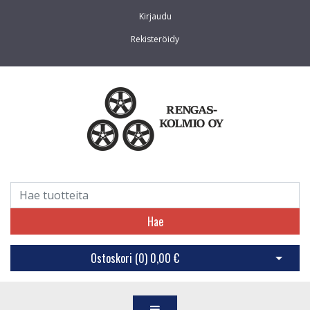
Kirjaudu
Rekisteröidy
Hae
Ostoskori (
0
)
0,00 €
Avaa os