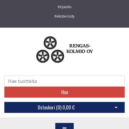
Kirjaudu
Rekisteröidy
Hae
Ostoskori (
0
)
0,00 €
Avaa os