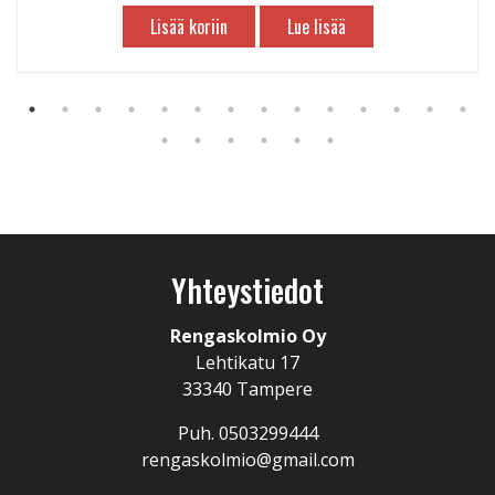
Lisää koriin
Lue lisää
Yhteystiedot
Rengaskolmio Oy
Lehtikatu 17
33340 Tampere
Puh. 0503299444
rengaskolmio@gmail.com