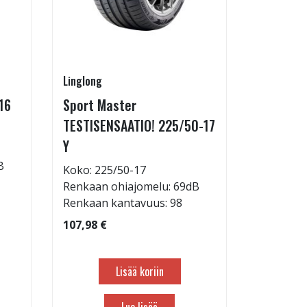
Linglong
Linglong
16
Sport Master
Sport M
TESTISENSAATIO! 225/50-17
TESTISEN
Y
Y
B
Koko: 225/50-17
Koko: 21
Renkaan ohiajomelu: 69dB
Renkaan 
Renkaan kantavuus: 98
Renkaan 
107,98 €
101,98 €
Lisää koriin