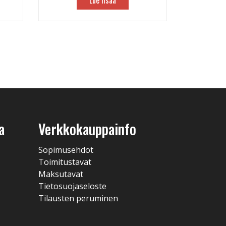
Lue lisää
a
Verkkokauppainfo
Sopimusehdot
Toimitustavat
Maksutavat
Tietosuojaseloste
Tilausten peruminen