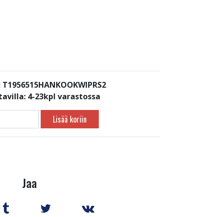
: T1956515HANKOOKWIPRS2
avilla:
4-23kpl varastossa
Lisää koriin
Jaa