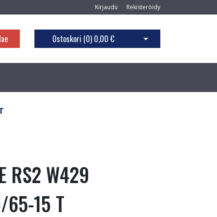
Kirjaudu
Rekisteröidy
Hae
Ostoskori (
0
)
0,00 €
Avaa ostoskori
T
KE RS2 W429
/65-15 T