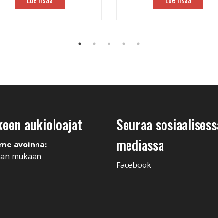
Lue lisää
Lue lisää
keen aukioloajat
Seuraa sosiaalisess
mediassa
me avoinna:
man mukaan
Facebook