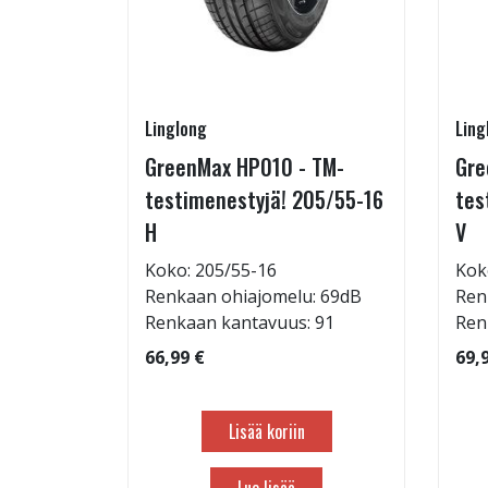
Linglong
Ling
225/50-
GreenMax HP010 - TM-
Gre
testimenestyjä! 205/55-16
tes
H
V
: 69dB
Koko: 205/55-16
Kok
 99
Renkaan ohiajomelu: 69dB
Ren
Renkaan kantavuus: 91
Ren
66,99 €
69,
Lisää koriin