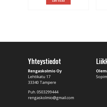
Lue lisää
Yhteystiedot
Liik
Rengaskolmio Oy
Olem
Lehtikatu 17
Sopi
33340 Tampere
Puh. 0503299444
rengaskolmio@gmail.com