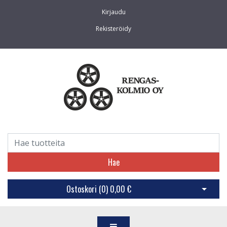
Kirjaudu
Rekisteröidy
Hae
Ostoskori (
0
)
0,00 €
Avaa os