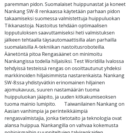
paremman pidon. Suomalaiset huippunastat ja koneet
Nankang SW-8 renkaassa käytetään parhaan pidon
takaamiseksi suomessa valmistettuja huippuluokan
Tikkanastoja. Nastoitus tehdään optimaalisen
lopputuloksen saavuttamiseksi heti valmistuksen
jälkeen tehtaalla täysautomaattisilla alan parhailla
suomalaisilla A-tekniikan nastoitusroboteilla.
Äänetöntä pitoa Rengasäänet on minimoitu
Nankangissa todella hiljaisiksi. Test Worldilla Ivalossa
tehdyissä testeissä rengas on osoittautunut yhdeksi
markkinoiden hiljaisimmista nastarenkaista. Nankang
SW-8:ssa yhdistyvätkin erinomainen hiljainen
ajomukavuus, suuren nastamäärän tuoma
huippuluokan jääpito, ja uuden kitkakumiseoksen
tuoma mainio lumipito. Taiwanilainen Nankang on
Aasian vanhimpia ja perinteikkäimpiä
rengasvalmistajia, jonka tietotaito ja teknologia ovat
alansa huippua. Nankangilla on vahvaa kokemusta
pohjoismaihin suunniteltujen talvirenkaiden