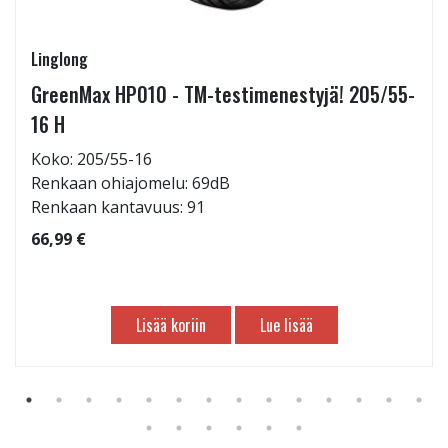
Linglong
GreenMax HP010 - TM-testimenestyjä! 205/55-
16 H
Koko: 205/55-16
Renkaan ohiajomelu: 69dB
Renkaan kantavuus: 91
66,99 €
Lisää koriin
Lue lisää