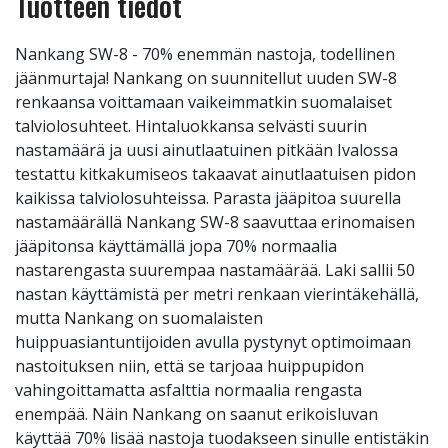
Tuotteen tiedot
Nankang SW-8 - 70% enemmän nastoja, todellinen
jäänmurtaja! Nankang on suunnitellut uuden SW-8
renkaansa voittamaan vaikeimmatkin suomalaiset
talviolosuhteet. Hintaluokkansa selvästi suurin
nastamäärä ja uusi ainutlaatuinen pitkään Ivalossa
testattu kitkakumiseos takaavat ainutlaatuisen pidon
kaikissa talviolosuhteissa. Parasta jääpitoa suurella
nastamäärällä Nankang SW-8 saavuttaa erinomaisen
jääpitonsa käyttämällä jopa 70% normaalia
nastarengasta suurempaa nastamäärää. Laki sallii 50
nastan käyttämistä per metri renkaan vierintäkehällä,
mutta Nankang on suomalaisten
huippuasiantuntijoiden avulla pystynyt optimoimaan
nastoituksen niin, että se tarjoaa huippupidon
vahingoittamatta asfalttia normaalia rengasta
enempää. Näin Nankang on saanut erikoisluvan
käyttää 70% lisää nastoja tuodakseen sinulle entistäkin