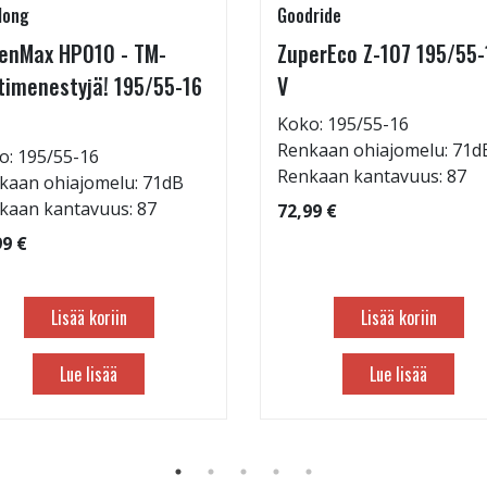
long
Goodride
enMax HP010 - TM-
ZuperEco Z-107 195/55-
timenestyjä! 195/55-16
V
Koko: 195/55-16
Renkaan ohiajomelu: 71d
o: 195/55-16
Renkaan kantavuus: 87
kaan ohiajomelu: 71dB
kaan kantavuus: 87
72,99 €
99 €
Lisää koriin
Lisää koriin
Lue lisää
Lue lisää