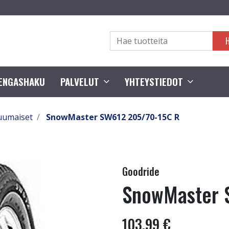
RENGASHAKU
PALVELUT
YHTEYSTIEDOT
uumaiset
SnowMaster SW612 205/70-15C R
Goodride
SnowMaster 
103,99 €