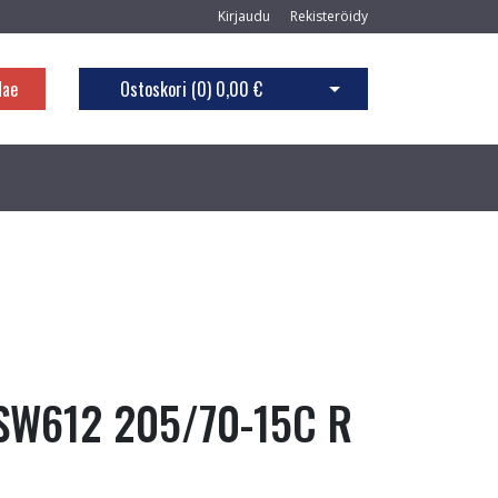
Kirjaudu
Rekisteröidy
Hae
Ostoskori (
0
)
0,00 €
Avaa ostoskori
SW612 205/70-15C R