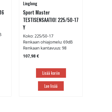
Linglong
Linglong
16
Sport Master
GreenMa
TESTISENSAATIO! 225/50-17
testimen
Y
H
B
Koko: 225/50-17
Koko: 21
Renkaan ohiajomelu: 69dB
Renkaan 
Renkaan kantavuus: 98
Renkaan 
107,98 €
83,98 €
Lisää koriin
Lue lisää