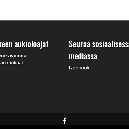
keen aukioloajat
Seuraa sosiaalisess
mediassa
me avoinna:
man mukaan
Facebook