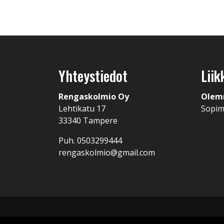
Yhteystiedot
Liik
Rengaskolmio Oy
Olem
Lehtikatu 17
Sopi
33340 Tampere
Puh. 0503299444
rengaskolmio@gmail.com