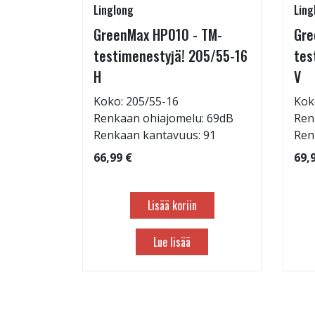
Linglong
Ling
5/60-15
GreenMax HP010 - TM-
Gre
testimenestyjä! 205/55-16
tes
H
V
: 71dB
Koko: 205/55-16
Kok
 88
Renkaan ohiajomelu: 69dB
Ren
Renkaan kantavuus: 91
Ren
66,99 €
69,
Lisää koriin
Lue lisää