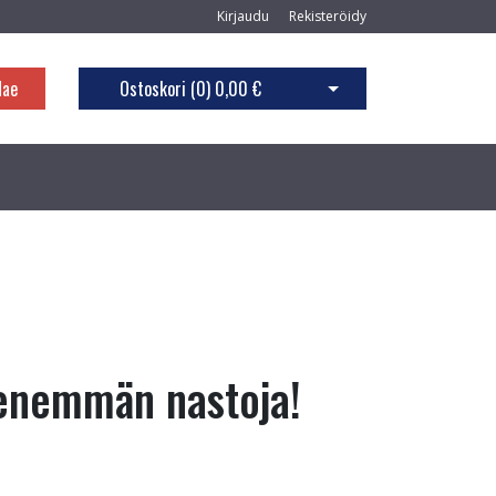
Kirjaudu
Rekisteröidy
Hae
Ostoskori (
0
)
0,00 €
Avaa ostoskori
enemmän nastoja!