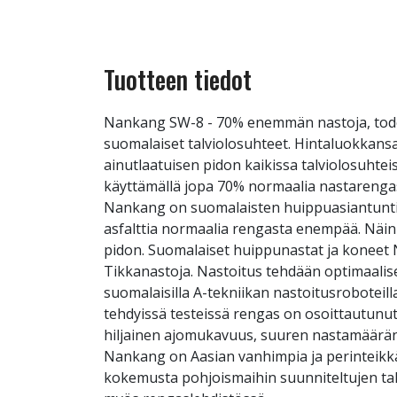
Tuotteen tiedot
Nankang SW-8 - 70% enemmän nastoja, tode
suomalaiset talviolosuhteet. Hintaluokkansa
ainutlaatuisen pidon kaikissa talviolosuht
käyttämällä jopa 70% normaalia nastarengas
Nankang on suomalaisten huippuasiantuntijo
asfalttia normaalia rengasta enempää. Näin
pidon. Suomalaiset huippunastat ja konee
Tikkanastoja. Nastoitus tehdään optimaalise
suomalaisilla A-tekniikan nastoitusroboteill
tehdyissä testeissä rengas on osoittautunu
hiljainen ajomukavuus, suuren nastamäärä
Nankang on Aasian vanhimpia ja perinteikkäi
kokemusta pohjoismaihin suunniteltujen tal