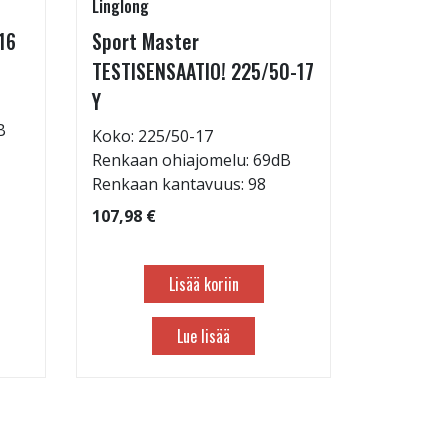
Linglong
Goodride
16
Sport Master
ZuperEco
TESTISENSAATIO! 225/50-17
W
Y
Koko: 22
B
Renkaan 
Koko: 225/50-17
Renkaan 
Renkaan ohiajomelu: 69dB
Renkaan kantavuus: 98
82,98 €
107,98 €
Lisää koriin
Lue lisää