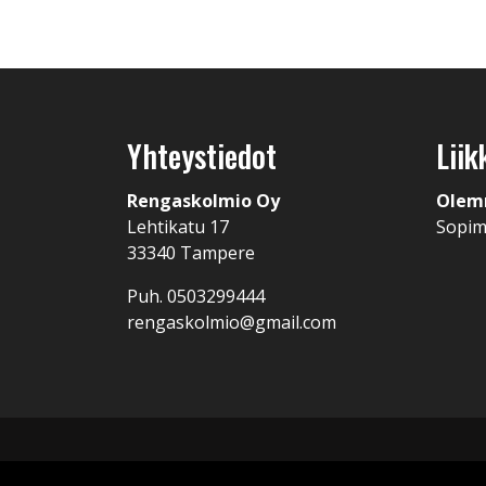
Yhteystiedot
Liik
Rengaskolmio Oy
Olem
Lehtikatu 17
Sopi
33340 Tampere
Puh. 0503299444
rengaskolmio@gmail.com