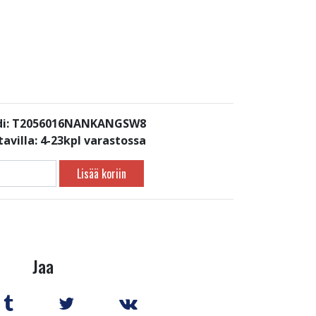
di: T2056016NANKANGSW8
avilla:
4-23kpl varastossa
Lisää koriin
Jaa