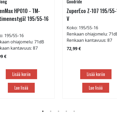
long
Goodride
enMax HP010 - TM-
ZuperEco Z-107 195/55-
timenestyjä! 195/55-16
V
Koko: 195/55-16
Renkaan ohiajomelu: 71d
o: 195/55-16
Renkaan kantavuus: 87
kaan ohiajomelu: 71dB
kaan kantavuus: 87
72,99 €
99 €
Lisää koriin
Lisää koriin
Lue lisää
Lue lisää