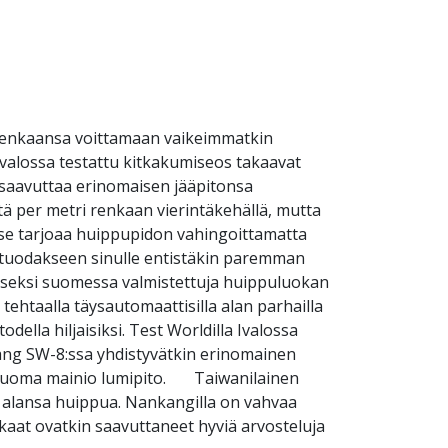
renkaansa voittamaan vaikeimmatkin
Ivalossa testattu kitkakumiseos takaavat
 saavuttaa erinomaisen jääpitonsa
ä per metri renkaan vierintäkehällä, mutta
 se tarjoaa huippupidon vahingoittamatta
 tuodakseen sinulle entistäkin paremman
seksi suomessa valmistettuja huippuluokan
ehtaalla täysautomaattisilla alan parhailla
lla hiljaisiksi. Test Worldilla Ivalossa
ang SW-8:ssa yhdistyvätkin erinomainen
 tuoma mainio lumipito. Taiwanilainen
t alansa huippua. Nankangilla on vahvaa
aat ovatkin saavuttaneet hyviä arvosteluja