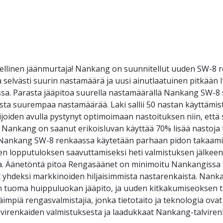
llinen jäänmurtaja! Nankang on suunnitellut uuden SW-8 
 selvästi suurin nastamäärä ja uusi ainutlaatuinen pitkään 
eissa. Parasta jääpitoa suurella nastamäärällä Nankang SW-8
ta suurempaa nastamäärää. Laki sallii 50 nastan käyttämist
iden avulla pystynyt optimoimaan nastoituksen niin, että
 Nankang on saanut erikoisluvan käyttää 70% lisää nastoja
t Nankang SW-8 renkaassa käytetään parhaan pidon takaami
n lopputuloksen saavuttamiseksi heti valmistuksen jälkeen t
a. Äänetöntä pitoa Rengasäänet on minimoitu Nankangissa tode
t yhdeksi markkinoiden hiljaisimmista nastarenkaista. Nank
n tuoma huippuluokan jääpito, ja uuden kitkakumiseoksen
mpiä rengasvalmistajia, jonka tietotaito ja teknologia ova
virenkaiden valmistuksesta ja laadukkaat Nankang-talvirenk