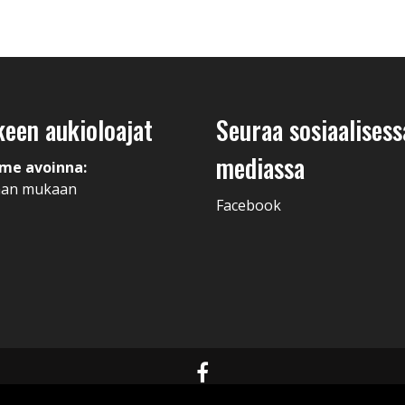
keen aukioloajat
Seuraa sosiaalisess
mediassa
me avoinna:
man mukaan
Facebook