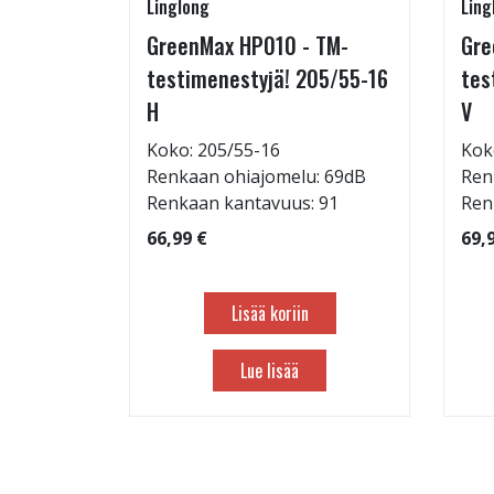
Linglong
Ling
215/65-
GreenMax HP010 - TM-
Gre
testimenestyjä! 205/55-16
tes
H
V
: 69dB
Koko: 205/55-16
Kok
 103
Renkaan ohiajomelu: 69dB
Ren
Renkaan kantavuus: 91
Ren
66,99 €
69,
Lisää koriin
Lue lisää