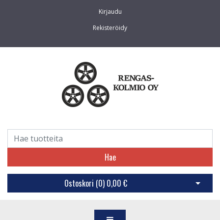
Kirjaudu
Rekisteröidy
Hae
Ostoskori (
0
)
0,00 €
Avaa os