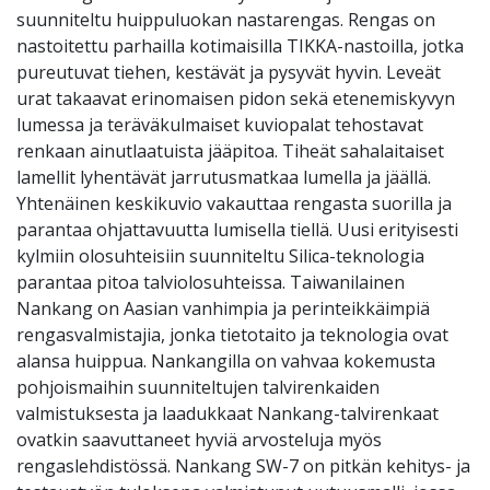
suunniteltu huippuluokan nastarengas. Rengas on
nastoitettu parhailla kotimaisilla TIKKA-nastoilla, jotka
pureutuvat tiehen, kestävät ja pysyvät hyvin. Leveät
urat takaavat erinomaisen pidon sekä etenemiskyvyn
lumessa ja teräväkulmaiset kuviopalat tehostavat
renkaan ainutlaatuista jääpitoa. Tiheät sahalaitaiset
lamellit lyhentävät jarrutusmatkaa lumella ja jäällä.
Yhtenäinen keskikuvio vakauttaa rengasta suorilla ja
parantaa ohjattavuutta lumisella tiellä. Uusi erityisesti
kylmiin olosuhteisiin suunniteltu Silica-teknologia
parantaa pitoa talviolosuhteissa. Taiwanilainen
Nankang on Aasian vanhimpia ja perinteikkäimpiä
rengasvalmistajia, jonka tietotaito ja teknologia ovat
alansa huippua. Nankangilla on vahvaa kokemusta
pohjoismaihin suunniteltujen talvirenkaiden
valmistuksesta ja laadukkaat Nankang-talvirenkaat
ovatkin saavuttaneet hyviä arvosteluja myös
rengaslehdistössä. Nankang SW-7 on pitkän kehitys- ja