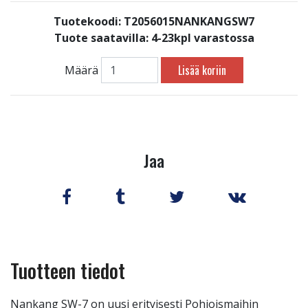
Tuotekoodi: T2056015NANKANGSW7
Tuote saatavilla:
4-23kpl varastossa
Lisää koriin
Määrä
Jaa
Tuotteen tiedot
Nankang SW-7 on uusi erityisesti Pohjoismaihin