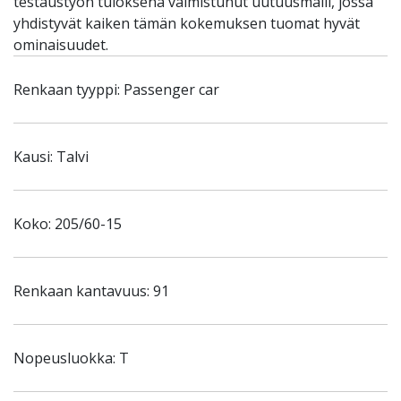
testaustyön tuloksena valmistunut uutuusmalli, jossa
yhdistyvät kaiken tämän kokemuksen tuomat hyvät
ominaisuudet.
Renkaan tyyppi: Passenger car
Kausi: Talvi
Koko: 205/60-15
Renkaan kantavuus: 91
Nopeusluokka: T