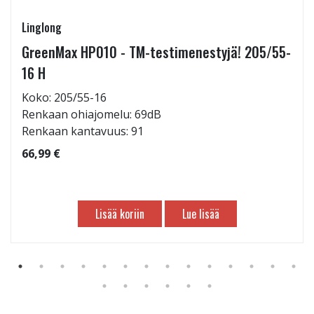
Linglong
GreenMax HP010 - TM-testimenestyjä! 205/55-
16 H
Koko: 205/55-16
Renkaan ohiajomelu: 69dB
Renkaan kantavuus: 91
66,99 €
Lisää koriin
Lue lisää