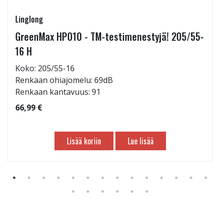
Linglong
GreenMax HP010 - TM-testimenestyjä! 205/55-
16 H
Koko: 205/55-16
Renkaan ohiajomelu: 69dB
Renkaan kantavuus: 91
66,99 €
Lisää koriin
Lue lisää