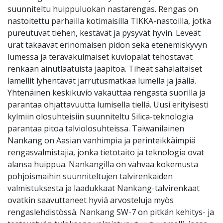
suunniteltu huippuluokan nastarengas. Rengas on
nastoitettu parhailla kotimaisilla TIKKA-nastoilla, jotka
pureutuvat tiehen, kestävät ja pysyvät hyvin. Leveät
urat takaavat erinomaisen pidon sekä etenemiskyvyn
lumessa ja teräväkulmaiset kuviopalat tehostavat
renkaan ainutlaatuista jääpitoa. Tiheät sahalaitaiset
lamellit lyhentävät jarrutusmatkaa lumella ja jäällä.
Yhtenäinen keskikuvio vakauttaa rengasta suorilla ja
parantaa ohjattavuutta lumisella tiellä. Uusi erityisesti
kylmiin olosuhteisiin suunniteltu Silica-teknologia
parantaa pitoa talviolosuhteissa. Taiwanilainen
Nankang on Aasian vanhimpia ja perinteikkäimpiä
rengasvalmistajia, jonka tietotaito ja teknologia ovat
alansa huippua. Nankangilla on vahvaa kokemusta
pohjoismaihin suunniteltujen talvirenkaiden
valmistuksesta ja laadukkaat Nankang-talvirenkaat
ovatkin saavuttaneet hyviä arvosteluja myös
rengaslehdistössä. Nankang SW-7 on pitkän kehitys- ja