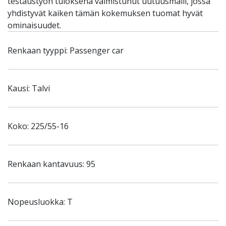
testaustyön tuloksena valmistunut uutuusmalli, jossa
yhdistyvät kaiken tämän kokemuksen tuomat hyvät
ominaisuudet.
Renkaan tyyppi: Passenger car
Kausi: Talvi
Koko: 225/55-16
Renkaan kantavuus: 95
Nopeusluokka: T