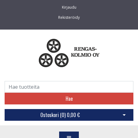
Kirjaudu
Rekisteröidy
Hae
Ostoskori (
0
)
0,00 €
Avaa os