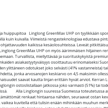
 huippupitoa Linglong GreenMax UHP on tyylikkään sporttin
llä kuin kuivalla. Viimeistä rengasteknologiaa edustava pi
ohjattavuuden kaikissa kesäolosuhteissa. Leveät pitkittäisur
ä. Linglong GreenMax UHP on myös äärimmäisen hiljainen re
emaan. Turvallista, miellyttävää ja suorituskykyistä premiu
nkaiden asiakastyytyväisyys osoittautuu erinomaiseksi Suo
en ylittäneen odotukset joko selvästi (41% vastanneista) ta
uhdetta, jonka arvosanojen keskiarvo on 4,5 maksimin ollessa 
suudet saavat kautta linjan erittäin hyvät arviot. Kerran 
glongin ostoslistallaan jatkossa joko varmasti (51%) tai tod
eissä. Alla Linglongin suuressa Suomessa toteutetussa as
mättömät renkaat hintaansa nähden, seuraavat ostan kevääl
 vaikea kuvitella että tulisin enään mihinkään muuhun merk