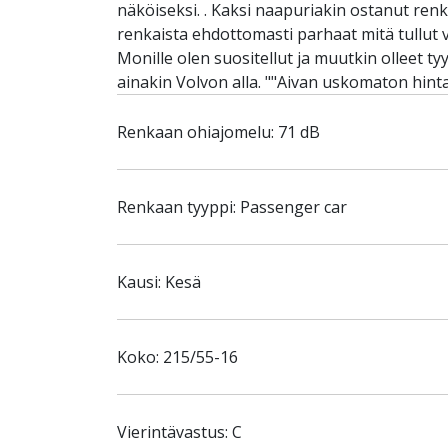
näköiseksi. . Kaksi naapuriakin ostanut renk
renkaista ehdottomasti parhaat mitä tullut v
Monille olen suositellut ja muutkin olleet ty
ainakin Volvon alla. ""Aivan uskomaton hint
Renkaan ohiajomelu: 71 dB
Renkaan tyyppi: Passenger car
Kausi: Kesä
Koko: 215/55-16
Vierintävastus: C