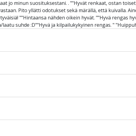
aat jo minun suosituksestani. . ""Hyvät renkaat, ostan toiset
astaan. Pito yllätti odotukset sekä märällä, että kuivalla. 
ytyväisiä! ""Hintaansa nähden oikein hyvät. ""Hyvä rengas hyvä
a/laatu suhde :D""Hyvä ja kilpailukykyinen rengas. " "Huippu