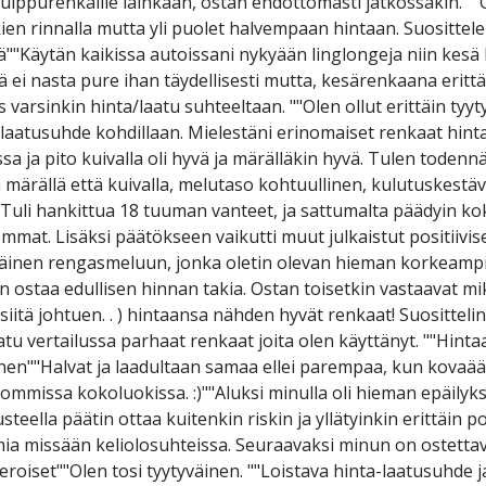
 huippurenkaille lainkaan, ostan ehdottomasti jatkossakin. "
 rinnalla mutta yli puolet halvempaan hintaan. Suosittelen
""Käytän kaikissa autoissani nykyään linglongeja niin kesä ku
lä ei nasta pure ihan täydellisesti mutta, kesärenkaana erittä
varsinkin hinta/laatu suhteeltaan. ""Olen ollut erittäin tyyt
-laatusuhde kohdillaan. Mielestäni erinomaiset renkaat hin
issa ja pito kuivalla oli hyvä ja märälläkin hyvä. Tulen tode
 märällä että kuivalla, melutaso kohtuullinen, kulutuskestäv
""Tuli hankittua 18 tuuman vanteet, ja sattumalta päädyin ko
semmat. Lisäksi päätökseen vaikutti muut julkaistut positiivi
yväinen rengasmeluun, jonka oletin olevan hieman korkeampi 
n ostaa edullisen hinnan takia. Ostan toisetkin vastaavat mik
iitä johtuen. . ) hintaansa nähden hyvät renkaat! Suosittelin
atu vertailussa parhaat renkaat joita olen käyttänyt. ""Hint
tyväinen""Halvat ja laadultaan samaa ellei parempaa, kun kova
mmissa kokoluokissa. :)""Aluksi minulla oli hieman epäilyks
ella päätin ottaa kuitenkin riskin ja yllätyinkin erittäin posi
a missään keliolosuhteissa. Seuraavaksi minun on ostettava
roiset""Olen tosi tyytyväinen. ""Loistava hinta-laatusuhde j