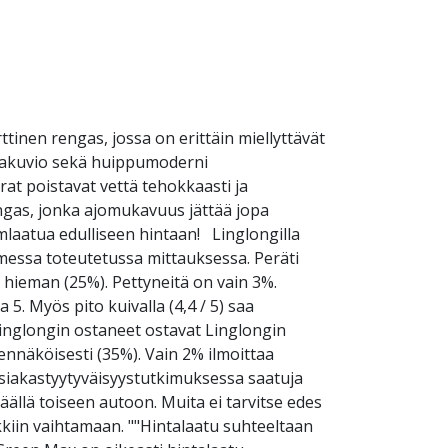
en rengas, jossa on erittäin miellyttävät
ntakuvio sekä huippumoderni
at poistavat vettä tehokkaasti ja
ngas, jonka ajomukavuus jättää jopa
mlaatua edulliseen hintaan! Linglongilla
messa toteutetussa mittauksessa. Peräti
i hieman (25%). Pettyneitä on vain 3%.
5. Myös pito kuivalla (4,4 / 5) saa
Linglongin ostaneet ostavat Linglongin
ennäköisesti (35%). Vain 2% ilmoittaa
iakastyytyväisyystutkimuksessa saatuja
lä toiseen autoon. Muita ei tarvitse edes
kiin vaihtamaan. ""Hintalaatu suhteeltaan