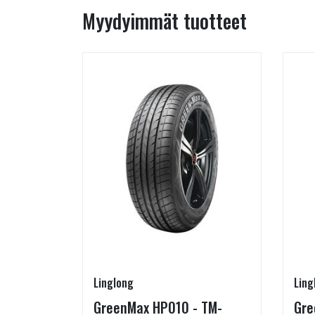
Myydyimmät tuotteet
Linglong
Ling
5/60-15
GreenMax HP010 - TM-
Gre