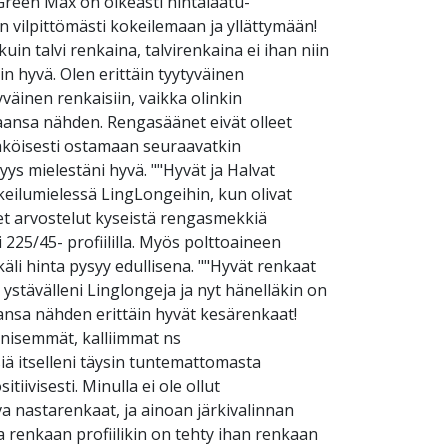
"Green Max on oikeasti hintalaatu-
 vilpittömästi kokeilemaan ja yllättymään!
in talvi renkaina, talvirenkaina ei ihan niin
in hyvä. Olen erittäin tyytyväinen
yväinen renkaisiin, vaikka olinkin
taansa nähden. Rengasäänet eivät olleet
nnäköisesti ostamaan seuraavatkin
yys mielestäni hyvä. ""Hyvät ja Halvat
keilumielessä LingLongeihin, kun olivat
set arvostelut kyseistä rengasmekkiä
225/45- profiililla. Myös polttoaineen
äli hinta pysyy edullisena. ""Hyvät renkaat
 ystävälleni Linglongeja ja nyt hänelläkin on
aansa nähden erittäin hyvät kesärenkaat!
äänisemmät, kalliimmat ns
iä itselleni täysin tuntemattomasta
tiivisesti. Minulla ei ole ollut
 nastarenkaat, ja ainoan järkivalinnan
a renkaan profiilikin on tehty ihan renkaan