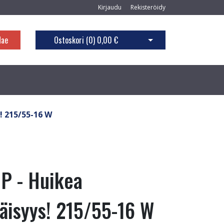
Kirjaudu
Rekisteröidy
Hae
Ostoskori (
0
)
0,00 €
Avaa ostoskori
! 215/55-16 W
P - Huikea
väisyys! 215/55-16 W