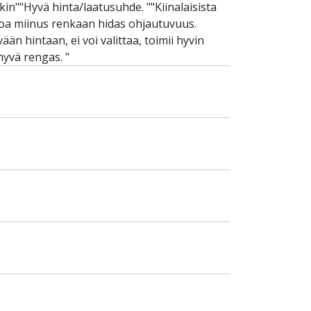
kin""Hyvä hinta/laatusuhde. ""Kiinalaisista
Ainoa miinus renkaan hidas ohjautuvuus.
än hintaan, ei voi valittaa, toimii hyvin
hyvä rengas. "