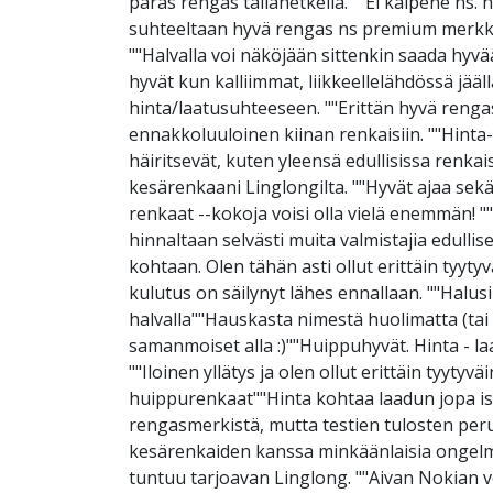
paras rengas tällähetkellä. ""Ei kalpene ns.
suhteeltaan hyvä rengas ns premium merkkien
""Halvalla voi näköjään sittenkin saada hyvää
hyvät kun kalliimmat, liikkeellelähdössä jääl
hinta/laatusuhteeseen. ""Erittän hyvä rengas 
ennakkoluuloinen kiinan renkaisiin. ""Hinta
häiritsevät, kuten yleensä edullisissa renka
kesärenkaani Linglongilta. ""Hyvät ajaa sekä
renkaat --kokoja voisi olla vielä enemmän! 
hinnaltaan selvästi muita valmistajia edulli
kohtaan. Olen tähän asti ollut erittäin tyyt
kulutus on säilynyt lähes ennallaan. ""Halusi
halvalla""Hauskasta nimestä huolimatta (tai s
samanmoiset alla :)""Huippuhyvät. Hinta - la
""Iloinen yllätys ja olen ollut erittäin tyy
huippurenkaat""Hinta kohtaa laadun jopa iso
rengasmerkistä, mutta testien tulosten peruste
kesärenkaiden kanssa minkäänlaisia ongelmi
tuntuu tarjoavan Linglong. ""Aivan Nokian ve