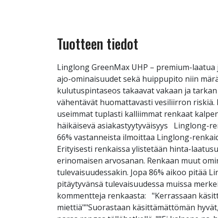
Tuotteen tiedot
Linglong GreenMax UHP – premium-laatua ja
ajo-ominaisuudet sekä huippupito niin märä
kulutuspintaseos takaavat vakaan ja tarkan 
vähentävät huomattavasti vesiliirron riski
useimmat tuplasti kalliimmat renkaat kalpen
häikäisevä asiakastyytyväisyys Linglong-re
66% vastanneista ilmoittaa Linglong-renkaid
Erityisesti renkaissa ylistetään hinta-laatus
erinomaisen arvosanan. Renkaan muut ominai
tulevaisuudessakin. Jopa 86% aikoo pitää Lin
pitäytyvänsä tulevaisuudessa muissa merk
kommentteja renkaasta: "Kerrassaan käsittä
miettiä""Suorastaan käsittämättömän hyvät,