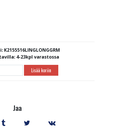
i: K2155516LINGLONGGRM
avilla:
4-23kpl varastossa
Lisää koriin
Jaa