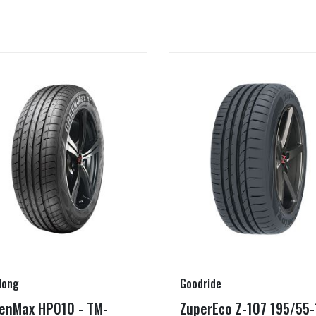
long
Goodride
enMax HP010 - TM-
ZuperEco Z-107 195/55-