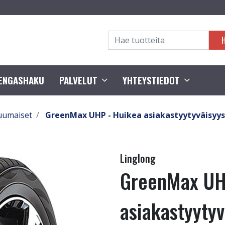
RENGASHAKU
PALVELUT
YHTEYSTIEDOT
uumaiset
GreenMax UHP - Huikea asiakastyytyväisyys
Linglong
GreenMax UH
asiakastyyty