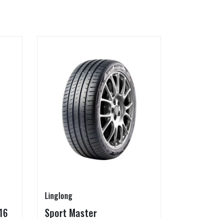
Linglong
Linglong
16
Sport Master
GreenMa