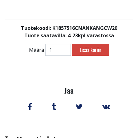
Tuotekoodi: K1857516CNANKANGCW20
Tuote saatavilla:
4-23kpl varastossa
Lisää koriin
Määrä
Jaa