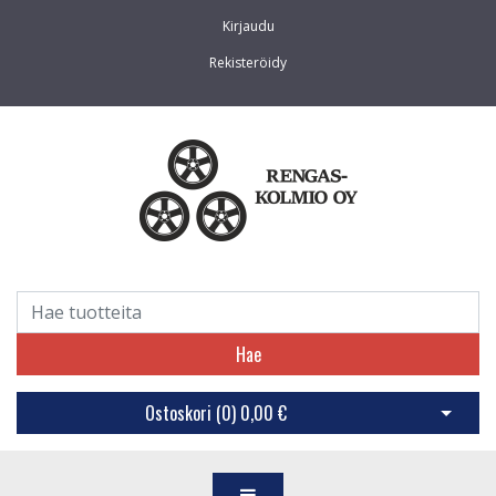
Kirjaudu
Rekisteröidy
Hae
Ostoskori (
0
)
0,00 €
Avaa os