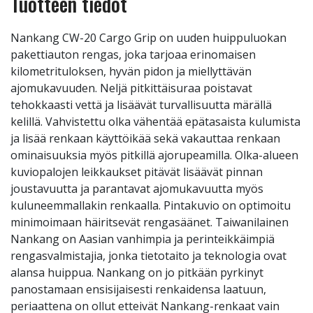
Tuotteen tiedot
Nankang CW-20 Cargo Grip on uuden huippuluokan
pakettiauton rengas, joka tarjoaa erinomaisen
kilometrituloksen, hyvän pidon ja miellyttävän
ajomukavuuden. Neljä pitkittäisuraa poistavat
tehokkaasti vettä ja lisäävät turvallisuutta märällä
kelillä. Vahvistettu olka vähentää epätasaista kulumista
ja lisää renkaan käyttöikää sekä vakauttaa renkaan
ominaisuuksia myös pitkillä ajorupeamilla. Olka-alueen
kuviopalojen leikkaukset pitävät lisäävät pinnan
joustavuutta ja parantavat ajomukavuutta myös
kuluneemmallakin renkaalla. Pintakuvio on optimoitu
minimoimaan häiritsevät rengasäänet. Taiwanilainen
Nankang on Aasian vanhimpia ja perinteikkäimpiä
rengasvalmistajia, jonka tietotaito ja teknologia ovat
alansa huippua. Nankang on jo pitkään pyrkinyt
panostamaan ensisijaisesti renkaidensa laatuun,
periaattena on ollut etteivät Nankang-renkaat vain