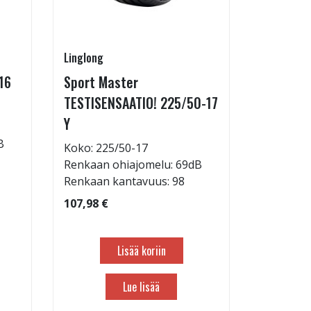
Linglong
SteyrTek
16
Sport Master
Sovite 60
TESTISENSAATIO! 225/50-17
3,95 €
Y
B
Koko: 225/50-17
Renkaan ohiajomelu: 69dB
Renkaan kantavuus: 98
107,98 €
Lisää koriin
Lue lisää