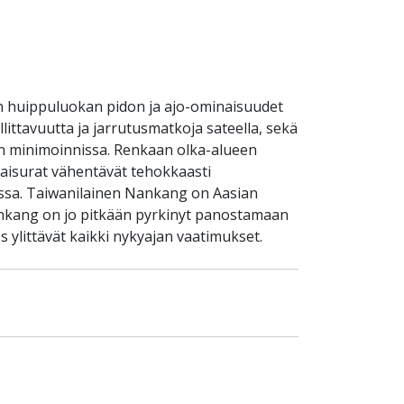
an huippuluokan pidon ja ajo-ominaisuudet
llittavuutta ja jarrutusmatkoja sateella, sekä
isen minimoinnissa. Renkaan olka-alueen
taisurat vähentävät tehokkaasti
issa. Taiwanilainen Nankang on Aasian
Nankang on jo pitkään pyrkinyt panostamaan
 ylittävät kaikki nykyajan vaatimukset.