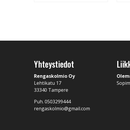
Yhteystiedot
Liik
Rengaskolmio Oy
Olem
Lehtikatu 17
Sopi
33340 Tampere
Puh. 0503299444
rengaskolmio@gmail.com