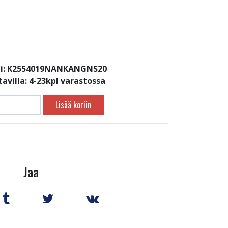
i: K2554019NANKANGNS20
avilla:
4-23kpl varastossa
Lisää koriin
Jaa