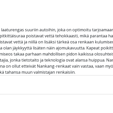
 laaturengas suuriin autoihin, joka on optimoitu tarjoama
ää pitkittäisuraa poistavat vettä tehokkaasti, mikä parantaa ha
poistavat vettä ja niillä on lisäksi tärkeä osa renkaan kulum
 olan jäykkyyttä lisäten näin ajomukavuutta. Kapeat poikit
umiseos takaa parhaan mahdollisen pidon kaikissa olosuhte
ajia, jonka tietotaito ja teknologia ovat alansa huippua. 
ena on ollut etteivät Nankang-renkaat vain vastaa, vaan myös
ä tahansa muun valmistajan renkaisiin.