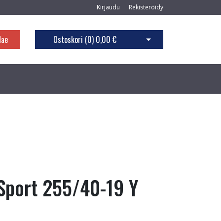
Kirjaudu
Rekisteröidy
Hae
Ostoskori (
0
)
0,00 €
Avaa ostoskori
Sport 255/40-19 Y