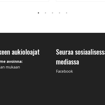
keen aukioloajat
Seuraa sosiaalisess
mediassa
me avoinna:
man mukaan
Facebook