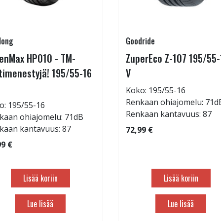
long
Goodride
enMax HP010 - TM-
ZuperEco Z-107 195/55-
timenestyjä! 195/55-16
V
Koko: 195/55-16
Renkaan ohiajomelu: 71d
o: 195/55-16
Renkaan kantavuus: 87
kaan ohiajomelu: 71dB
kaan kantavuus: 87
72,99 €
99 €
Lisää koriin
Lisää koriin
Lue lisää
Lue lisää