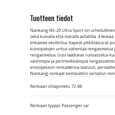
Tuotteen tiedot
Nankang NS-20 Ultra Sport on urheilullinen
sekä kuivalla että märällä asfaltilla. 4 leve
ehkäisee vesiliirtoa. Kapeat pitkittäisurat 
kuviopalojen uritus vähentää rengasmelua ja
rengasmelua. Uusi laadukas runsassilica-k
vanhimpia ja perinteikkäimpiä rengasvalmist
ensisijaisesti renkaidensa laatuun, periaatt
Nankang-renkaat kestävätkin vertailun mink
Renkaan ohiajomelu: 72 dB
Renkaan tyyppi: Passenger car