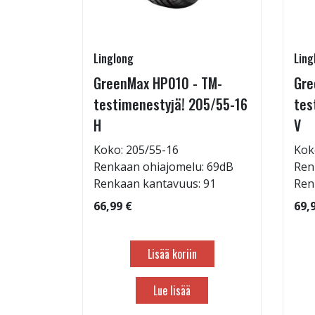
Linglong
Ling
GreenMax HP010 - TM-
Gre
15/45-16
testimenestyjä! 205/55-16
tes
H
V
Koko: 205/55-16
Kok
: 69dB
Renkaan ohiajomelu: 69dB
Ren
 90
Renkaan kantavuus: 91
Ren
66,99 €
69,
Lisää koriin
Lue lisää