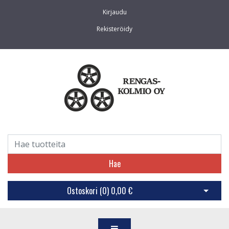
Kirjaudu
Rekisteröidy
Hae
Ostoskori (
0
)
0,00 €
Avaa os