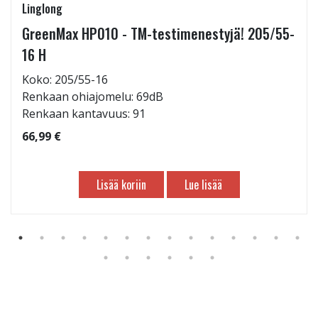
Linglong
GreenMax HP010 - TM-testimenestyjä! 205/55-
16 H
Koko: 205/55-16
Renkaan ohiajomelu: 69dB
Renkaan kantavuus: 91
66,99 €
Lisää koriin
Lue lisää