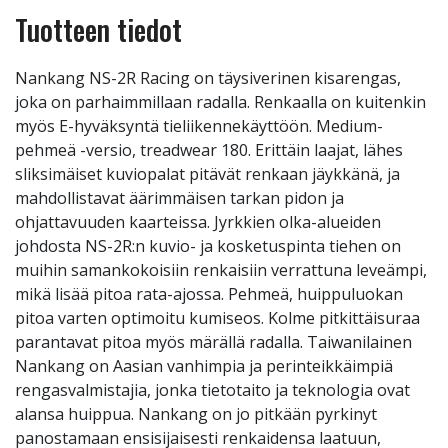
Tuotteen tiedot
Nankang NS-2R Racing on täysiverinen kisarengas,
joka on parhaimmillaan radalla. Renkaalla on kuitenkin
myös E-hyväksyntä tieliikennekäyttöön. Medium-
pehmeä -versio, treadwear 180. Erittäin laajat, lähes
sliksimäiset kuviopalat pitävät renkaan jäykkänä, ja
mahdollistavat äärimmäisen tarkan pidon ja
ohjattavuuden kaarteissa. Jyrkkien olka-alueiden
johdosta NS-2R:n kuvio- ja kosketuspinta tiehen on
muihin samankokoisiin renkaisiin verrattuna leveämpi,
mikä lisää pitoa rata-ajossa. Pehmeä, huippuluokan
pitoa varten optimoitu kumiseos. Kolme pitkittäisuraa
parantavat pitoa myös märällä radalla. Taiwanilainen
Nankang on Aasian vanhimpia ja perinteikkäimpiä
rengasvalmistajia, jonka tietotaito ja teknologia ovat
alansa huippua. Nankang on jo pitkään pyrkinyt
panostamaan ensisijaisesti renkaidensa laatuun,