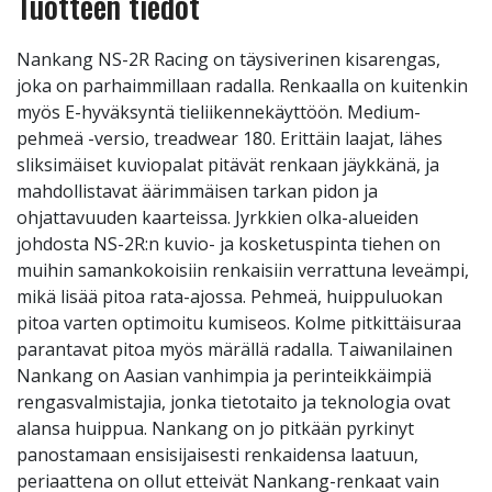
Tuotteen tiedot
Nankang NS-2R Racing on täysiverinen kisarengas,
joka on parhaimmillaan radalla. Renkaalla on kuitenkin
myös E-hyväksyntä tieliikennekäyttöön. Medium-
pehmeä -versio, treadwear 180. Erittäin laajat, lähes
sliksimäiset kuviopalat pitävät renkaan jäykkänä, ja
mahdollistavat äärimmäisen tarkan pidon ja
ohjattavuuden kaarteissa. Jyrkkien olka-alueiden
johdosta NS-2R:n kuvio- ja kosketuspinta tiehen on
muihin samankokoisiin renkaisiin verrattuna leveämpi,
mikä lisää pitoa rata-ajossa. Pehmeä, huippuluokan
pitoa varten optimoitu kumiseos. Kolme pitkittäisuraa
parantavat pitoa myös märällä radalla. Taiwanilainen
Nankang on Aasian vanhimpia ja perinteikkäimpiä
rengasvalmistajia, jonka tietotaito ja teknologia ovat
alansa huippua. Nankang on jo pitkään pyrkinyt
panostamaan ensisijaisesti renkaidensa laatuun,
periaattena on ollut etteivät Nankang-renkaat vain