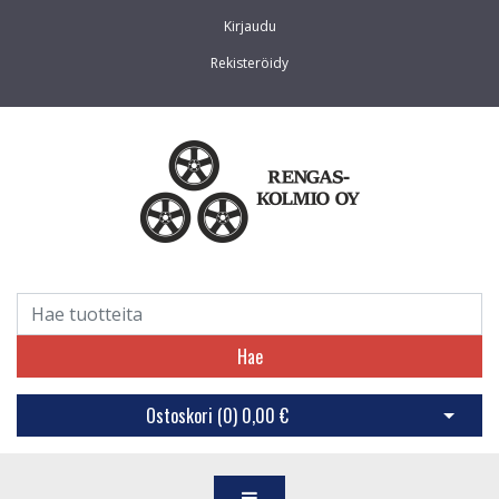
Kirjaudu
Rekisteröidy
Hae
Ostoskori (
0
)
0,00 €
Avaa os