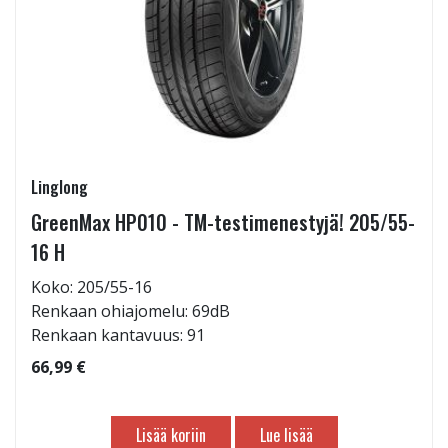
Linglong
GreenMax HP010 - TM-testimenestyjä! 205/55-
16 H
Koko: 205/55-16
Renkaan ohiajomelu: 69dB
Renkaan kantavuus: 91
66,99 €
Lisää koriin
Lue lisää