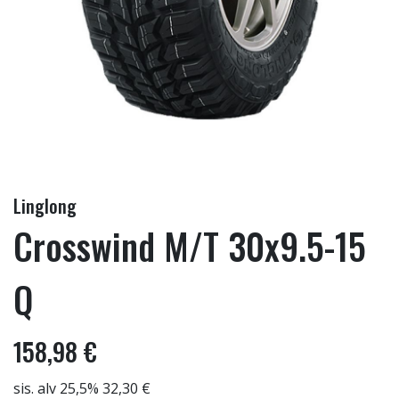
Linglong
Crosswind M/T 30x9.5-15
Q
158,98 €
sis. alv 25,5% 32,30 €