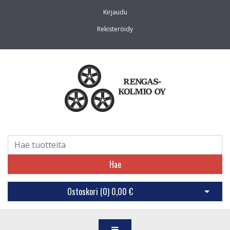
Kirjaudu
Rekisteröidy
Hae
Ostoskori (
0
)
0,00 €
Avaa os