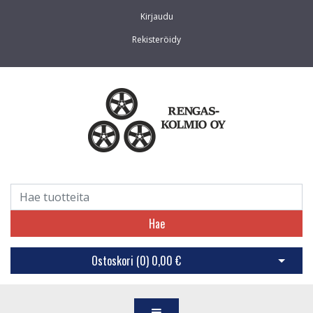
Kirjaudu
Rekisteröidy
Hae
Ostoskori (
0
)
0,00 €
Avaa os