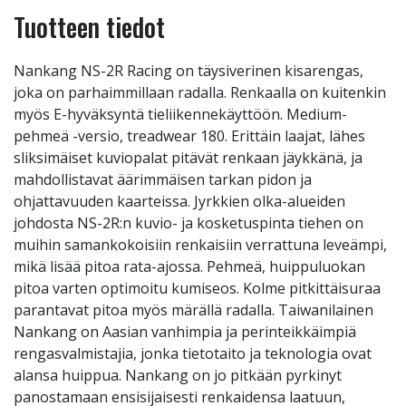
Tuotteen tiedot
Nankang NS-2R Racing on täysiverinen kisarengas,
joka on parhaimmillaan radalla. Renkaalla on kuitenkin
myös E-hyväksyntä tieliikennekäyttöön. Medium-
pehmeä -versio, treadwear 180. Erittäin laajat, lähes
sliksimäiset kuviopalat pitävät renkaan jäykkänä, ja
mahdollistavat äärimmäisen tarkan pidon ja
ohjattavuuden kaarteissa. Jyrkkien olka-alueiden
johdosta NS-2R:n kuvio- ja kosketuspinta tiehen on
muihin samankokoisiin renkaisiin verrattuna leveämpi,
mikä lisää pitoa rata-ajossa. Pehmeä, huippuluokan
pitoa varten optimoitu kumiseos. Kolme pitkittäisuraa
parantavat pitoa myös märällä radalla. Taiwanilainen
Nankang on Aasian vanhimpia ja perinteikkäimpiä
rengasvalmistajia, jonka tietotaito ja teknologia ovat
alansa huippua. Nankang on jo pitkään pyrkinyt
panostamaan ensisijaisesti renkaidensa laatuun,