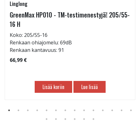
Linglong
GreenMax HP010 - TM-testimenestyjä! 205/55-
16 H
Koko: 205/55-16
Renkaan ohiajomelu: 69dB
Renkaan kantavuus: 91
66,99 €
Lisää koriin
Lue lisää