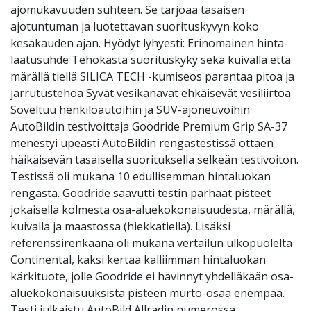
ajomukavuuden suhteen. Se tarjoaa tasaisen
ajotuntuman ja luotettavan suorituskyvyn koko
kesäkauden ajan. Hyödyt lyhyesti: Erinomainen hinta-
laatusuhde Tehokasta suorituskyky sekä kuivalla että
märällä tiellä SILICA TECH -kumiseos parantaa pitoa ja
jarrutustehoa Syvät vesikanavat ehkäisevät vesiliirtoa
Soveltuu henkilöautoihin ja SUV-ajoneuvoihin
AutoBildin testivoittaja Goodride Premium Grip SA-37
menestyi upeasti AutoBildin rengastestissä ottaen
häikäisevän tasaisella suorituksella selkeän testivoiton.
Testissä oli mukana 10 edullisemman hintaluokan
rengasta. Goodride saavutti testin parhaat pisteet
jokaisella kolmesta osa-aluekokonaisuudesta, märällä,
kuivalla ja maastossa (hiekkatiellä). Lisäksi
referenssirenkaana oli mukana vertailun ulkopuolelta
Continental, kaksi kertaa kalliimman hintaluokan
kärkituote, jolle Goodride ei hävinnyt yhdelläkään osa-
aluekokonaisuuksista pisteen murto-osaa enempää.
Testi julkaistu AutoBild Allradin numerossa