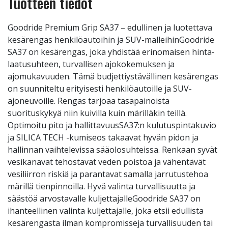
Tuotteen tiedot
Goodride Premium Grip SA37 – edullinen ja luotettava
kesärengas henkilöautoihin ja SUV-malleihinGoodride
SA37 on kesärengas, joka yhdistää erinomaisen hinta-
laatusuhteen, turvallisen ajokokemuksen ja
ajomukavuuden. Tämä budjettiystävällinen kesärengas
on suunniteltu erityisesti henkilöautoille ja SUV-
ajoneuvoille. Rengas tarjoaa tasapainoista
suorituskykyä niin kuivilla kuin märilläkin teillä.
Optimoitu pito ja hallittavuusSA37:n kulutuspintakuvio
ja SILICA TECH -kumiseos takaavat hyvän pidon ja
hallinnan vaihtelevissa sääolosuhteissa. Renkaan syvät
vesikanavat tehostavat veden poistoa ja vähentävät
vesiliirron riskiä ja parantavat samalla jarrutustehoa
märillä tienpinnoilla. Hyvä valinta turvallisuutta ja
säästöä arvostavalle kuljettajalleGoodride SA37 on
ihanteellinen valinta kuljettajalle, joka etsii edullista
kesärengasta ilman kompromisseja turvallisuuden tai