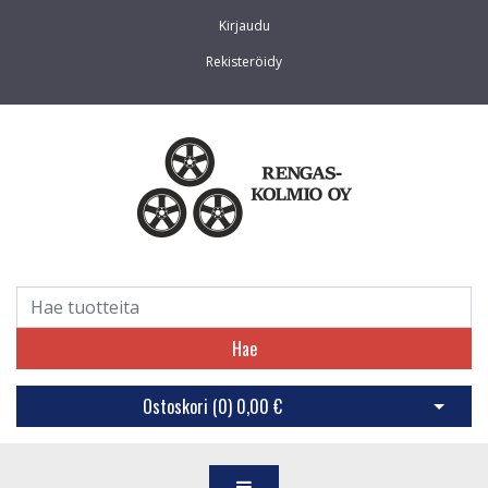
Kirjaudu
Rekisteröidy
Hae
Ostoskori (
0
)
0,00 €
Avaa os