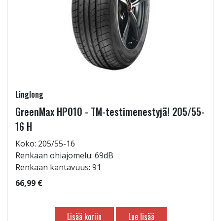
Linglong
GreenMax HP010 - TM-testimenestyjä! 205/55-
16 H
Koko: 205/55-16
Renkaan ohiajomelu: 69dB
Renkaan kantavuus: 91
66,99 €
Lisää koriin
Lue lisää