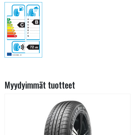
Myydyimmät tuotteet