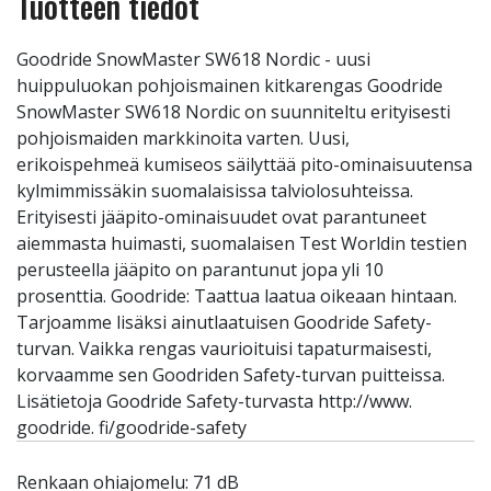
Tuotteen tiedot
Goodride SnowMaster SW618 Nordic - uusi
huippuluokan pohjoismainen kitkarengas Goodride
SnowMaster SW618 Nordic on suunniteltu erityisesti
pohjoismaiden markkinoita varten. Uusi,
erikoispehmeä kumiseos säilyttää pito-ominaisuutensa
kylmimmissäkin suomalaisissa talviolosuhteissa.
Erityisesti jääpito-ominaisuudet ovat parantuneet
aiemmasta huimasti, suomalaisen Test Worldin testien
perusteella jääpito on parantunut jopa yli 10
prosenttia. Goodride: Taattua laatua oikeaan hintaan.
Tarjoamme lisäksi ainutlaatuisen Goodride Safety-
turvan. Vaikka rengas vaurioituisi tapaturmaisesti,
korvaamme sen Goodriden Safety-turvan puitteissa.
Lisätietoja Goodride Safety-turvasta http://www.
goodride. fi/goodride-safety
Renkaan ohiajomelu: 71 dB