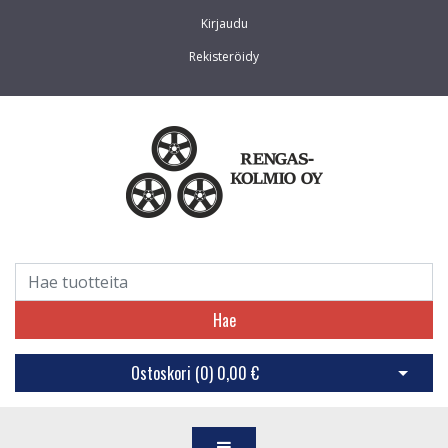
Kirjaudu
Rekisteröidy
Hae
Ostoskori (
0
)
0,00 €
Avaa os