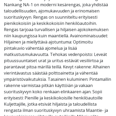
Nankang NA-1 on moderni kesärengas, joka yhdistää
taloudellisuuden, ajomukavuuden ja erinomaisen
suorituskyvyn. Rengas on suunniteltu erityisesti
pienikokoisiin ja keskikokoisiin henkilöautoihin.
Rengas tarjoaa turvallisen ja hiljaisen ajokokemuksen
niin kaupungissa kuin maantiellä. Avainominaisuudet:
Hiljainen ja miellyttävä ajotuntuma: Optimoitu
pintakuvio vähentää ajomelua ja lisää
matkustusmukavuutta. Tehokas vedenpoisto: Leveät
pituussuuntaiset urat ja uritus estävät vesiliirtoa ja
parantavat pitoa märillä teillä. Kevyt rakenne: Alhainen
vierintävastus säästää polttoainetta ja vähentää
ympäristövaikutuksia. Tasainen kuluminen: Pintamallin
rakenne varmistaa pitkän käyttöiän ja vakaan
suorituskyvyn koko renkaan elinkaaren ajan. Sopii
erityisesti: Pienille ja keskikokoisille henkilöautoille
Kuljettajille, jotka etsivät hiljaista ja taloudellista
rengasta ilman suorituskyvyn uhraamista Maantie- ja