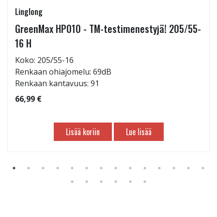
Linglong
GreenMax HP010 - TM-testimenestyjä! 205/55-
16 H
Koko: 205/55-16
Renkaan ohiajomelu: 69dB
Renkaan kantavuus: 91
66,99 €
Lisää koriin
Lue lisää