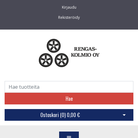
Kirjaudu
Rekisteröidy
Hae
Ostoskori (
0
)
0,00 €
Avaa os