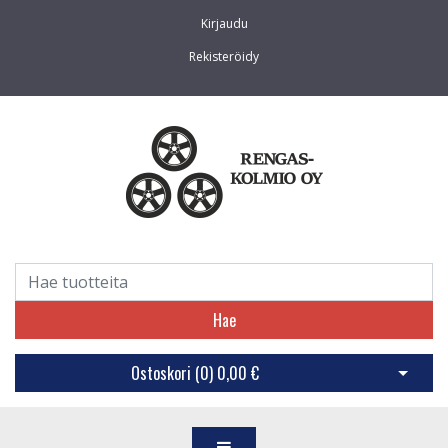
Kirjaudu
Rekisteröidy
Hae
Ostoskori (
0
)
0,00 €
Avaa os