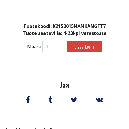
Tuotekoodi: K2158015NANKANGFT7
Tuote saatavilla:
4-23kpl varastossa
Lisää koriin
Määrä
Jaa