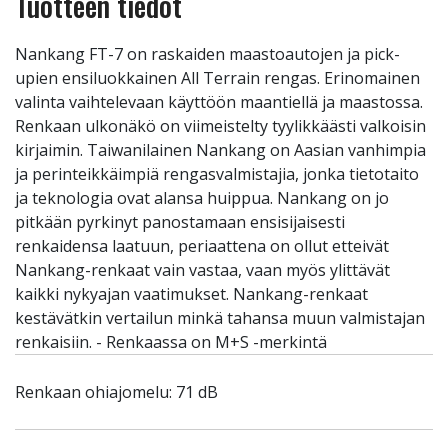
Tuotteen tiedot
Nankang FT-7 on raskaiden maastoautojen ja pick-
upien ensiluokkainen All Terrain rengas. Erinomainen
valinta vaihtelevaan käyttöön maantiellä ja maastossa.
Renkaan ulkonäkö on viimeistelty tyylikkäästi valkoisin
kirjaimin. Taiwanilainen Nankang on Aasian vanhimpia
ja perinteikkäimpiä rengasvalmistajia, jonka tietotaito
ja teknologia ovat alansa huippua. Nankang on jo
pitkään pyrkinyt panostamaan ensisijaisesti
renkaidensa laatuun, periaattena on ollut etteivät
Nankang-renkaat vain vastaa, vaan myös ylittävät
kaikki nykyajan vaatimukset. Nankang-renkaat
kestävätkin vertailun minkä tahansa muun valmistajan
renkaisiin. - Renkaassa on M+S -merkintä
Renkaan ohiajomelu: 71 dB