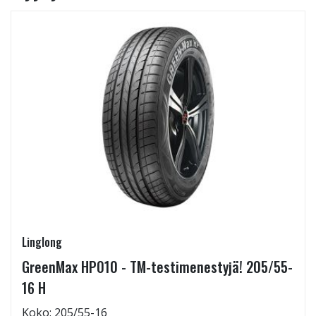
Linglong
GreenMax HP010 - TM-testimenestyjä! 205/55-
16 H
Koko: 205/55-16