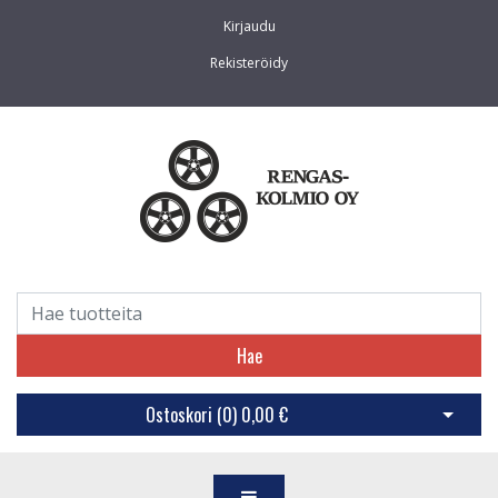
Kirjaudu
Rekisteröidy
Hae
Ostoskori (
0
)
0,00 €
Avaa os