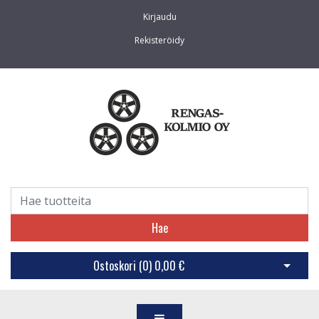
Kirjaudu
Rekisteröidy
Hae
Ostoskori (
0
)
0,00 €
Avaa os