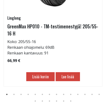
Linglong
GreenMax HP010 - TM-testimenestyjä! 205/55-
16 H
Koko: 205/55-16
Renkaan ohiajomelu: 69dB
Renkaan kantavuus: 91
66,99 €
Lisää koriin
Lue lisää