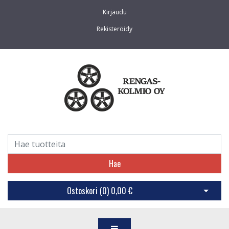
Kirjaudu
Rekisteröidy
Hae
Ostoskori (
0
)
0,00 €
Avaa os