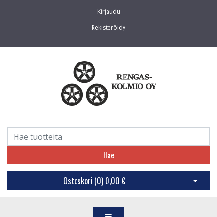
Kirjaudu
Rekisteröidy
Hae
Ostoskori (
0
)
0,00 €
Avaa os