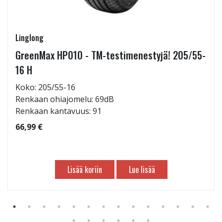
Linglong
GreenMax HP010 - TM-testimenestyjä! 205/55-
16 H
Koko: 205/55-16
Renkaan ohiajomelu: 69dB
Renkaan kantavuus: 91
66,99 €
Lisää koriin
Lue lisää