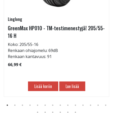
Linglong
GreenMax HP010 - TM-testimenestyjä! 205/55-
16 H
Koko: 205/55-16
Renkaan ohiajomelu: 69dB
Renkaan kantavuus: 91
66,99 €
Lisää koriin
Lue lisää