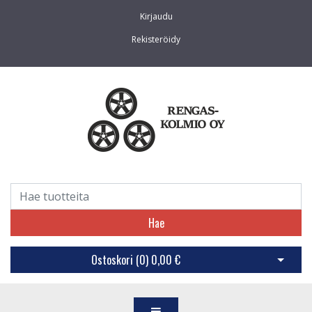
Kirjaudu
Rekisteröidy
Hae
Ostoskori (
0
)
0,00 €
Avaa os