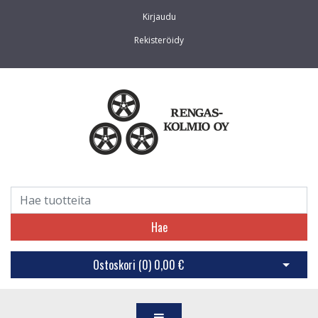
Kirjaudu
Rekisteröidy
Hae
Ostoskori (
0
)
0,00 €
Avaa os