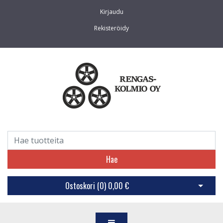
Kirjaudu
Rekisteröidy
Hae
Ostoskori (
0
)
0,00 €
Avaa os