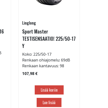
Linglong
SteyrTek
16
Sport Master
Sovite 60
TESTISENSAATIO! 225/50-17
3,95 €
Y
B
Koko: 225/50-17
Renkaan ohiajomelu: 69dB
Renkaan kantavuus: 98
107,98 €
Lisää koriin
Lue lisää