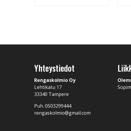
Yhteystiedot
Liik
Rengaskolmio Oy
Olem
Lehtikatu 17
Sopi
33340 Tampere
Puh. 0503299444
rengaskolmio@gmail.com