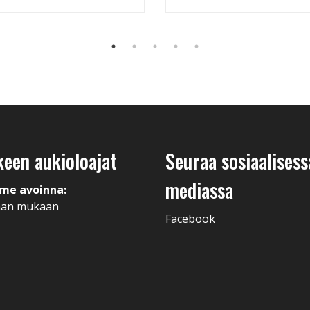
keen aukioloajat
Seuraa sosiaalisess
mediassa
me avoinna:
man mukaan
Facebook