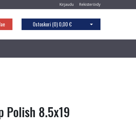
Kirjaudu
Rekisteröidy
Hae
Ostoskori (
0
)
0,00 €
Avaa ostoskori
p Polish 8.5x19