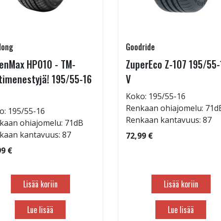
long
Goodride
enMax HP010 - TM-
ZuperEco Z-107 195/55-
timenestyjä! 195/55-16
V
Koko: 195/55-16
Renkaan ohiajomelu: 71d
o: 195/55-16
Renkaan kantavuus: 87
kaan ohiajomelu: 71dB
kaan kantavuus: 87
72,99 €
99 €
Lisää koriin
Lisää koriin
Lue lisää
Lue lisää