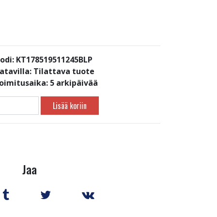
odi: KT178519511245BLP
atavilla:
Tilattava tuote
toimitusaika: 5 arkipäivää
Lisää koriin
Jaa