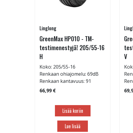
Linglong
Ling
GreenMax HP010 - TM-
Gre
15/45-16
testimenestyjä! 205/55-16
tes
H
V
Koko: 205/55-16
Kok
: 69dB
Renkaan ohiajomelu: 69dB
Ren
 90
Renkaan kantavuus: 91
Ren
66,99 €
69,
Lisää koriin
Lue lisää