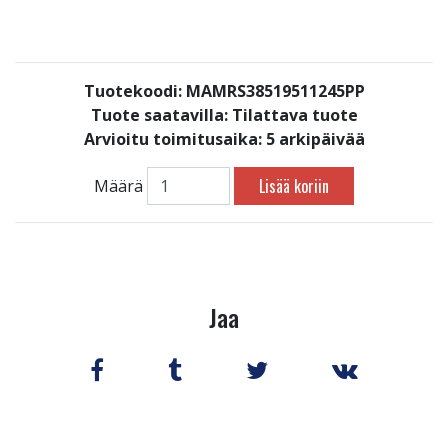
Tuotekoodi: MAMRS38519511245PP
Tuote saatavilla:
Tilattava tuote
Arvioitu toimitusaika: 5 arkipäivää
Lisää koriin
Määrä
Jaa