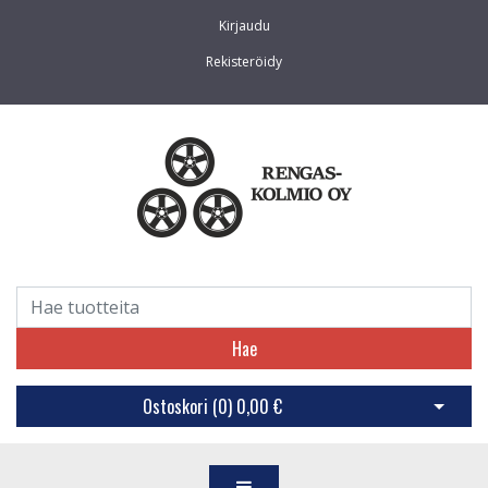
Kirjaudu
Rekisteröidy
Hae
Ostoskori (
0
)
0,00 €
Avaa os