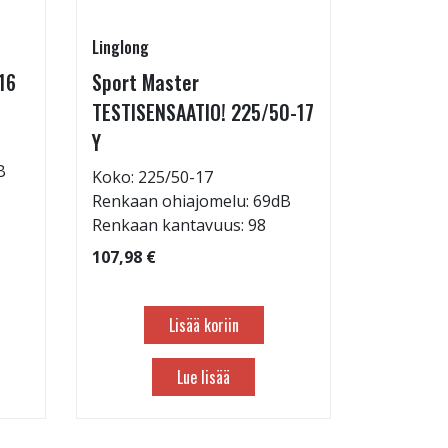
Linglong
Goodride
16
Sport Master
ZuperEco
TESTISENSAATIO! 225/50-17
W
Y
Koko: 22
B
Renkaan 
Koko: 225/50-17
Renkaan 
Renkaan ohiajomelu: 69dB
Renkaan kantavuus: 98
82,98 €
107,98 €
Lisää koriin
Lue lisää