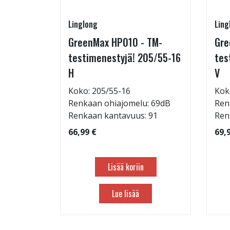
Linglong
Ling
215/65-
GreenMax HP010 - TM-
Gre
testimenestyjä! 205/55-16
tes
H
V
: 69dB
Koko: 205/55-16
Kok
 103
Renkaan ohiajomelu: 69dB
Ren
Renkaan kantavuus: 91
Ren
66,99 €
69,
Lisää koriin
Lue lisää