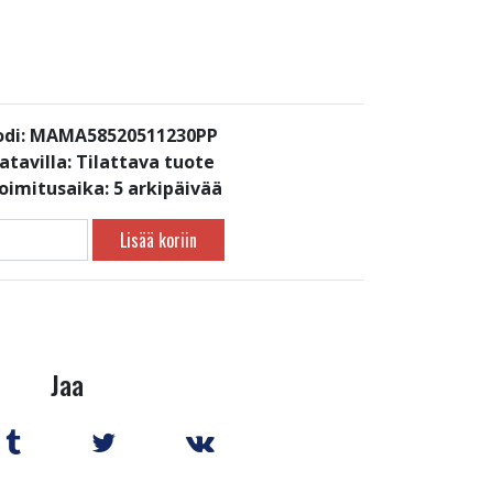
di: MAMA58520511230PP
atavilla:
Tilattava tuote
toimitusaika: 5 arkipäivää
Lisää koriin
Jaa