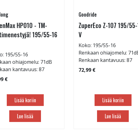
long
Goodride
enMax HP010 - TM-
ZuperEco Z-107 195/55-
timenestyjä! 195/55-16
V
Koko: 195/55-16
Renkaan ohiajomelu: 71d
o: 195/55-16
Renkaan kantavuus: 87
kaan ohiajomelu: 71dB
kaan kantavuus: 87
72,99 €
99 €
Lisää koriin
Lisää koriin
Lue lisää
Lue lisää