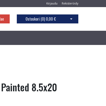
Kirjaudu
Rekisteröidy
Hae
Ostoskori (
0
)
0,00 €
Avaa ostoskori
 Painted 8.5x20