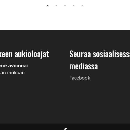
keen aukioloajat
Seuraa sosiaalisess
mediassa
me avoinna:
man mukaan
Facebook