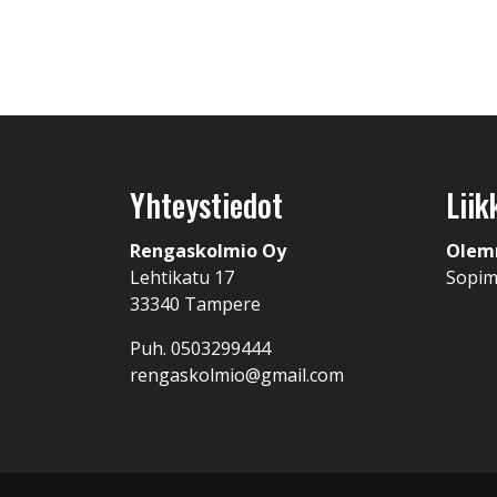
Yhteystiedot
Liik
Rengaskolmio Oy
Olem
Lehtikatu 17
Sopi
33340 Tampere
Puh. 0503299444
rengaskolmio@gmail.com