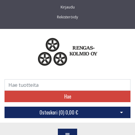
Kirjaudu
Rekisteröidy
Hae
Ostoskori (
0
)
0,00 €
Avaa os