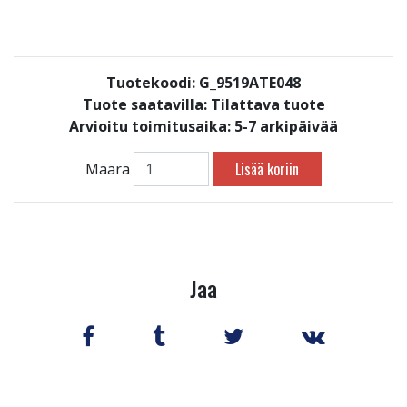
Tuotekoodi: G_9519ATE048
Tuote saatavilla:
Tilattava tuote
Arvioitu toimitusaika: 5-7 arkipäivää
Lisää koriin
Määrä
Jaa