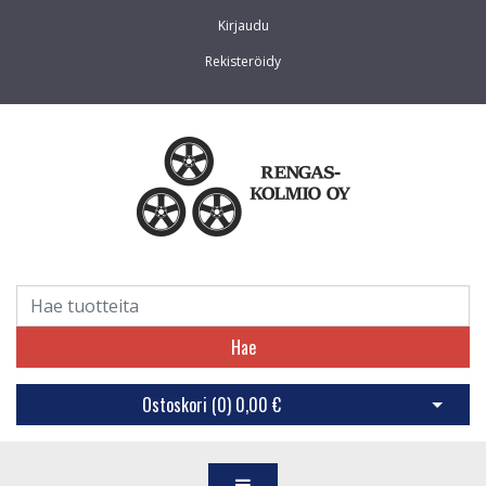
Kirjaudu
Rekisteröidy
Hae
Ostoskori (
0
)
0,00 €
Avaa os