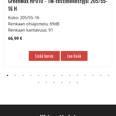
GreenMax HP010 - TM-testimenestyjä! 205/55-
16 H
Koko: 205/55-16
Renkaan ohiajomelu: 69dB
Renkaan kantavuus: 91
66,99 €
Lisää koriin
Lue lisää