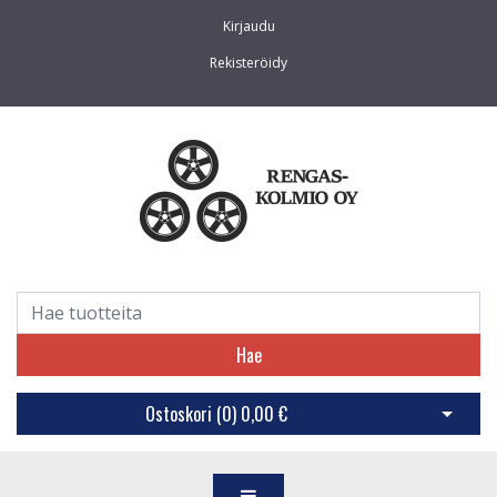
Kirjaudu
Rekisteröidy
Hae
Ostoskori (
0
)
0,00 €
Avaa os