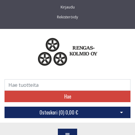
Kirjaudu
Rekisteröidy
Hae
Ostoskori (
0
)
0,00 €
Avaa os