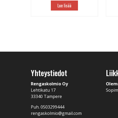
Lue lisää
Yhteystiedot
Liik
Rengaskolmio Oy
Olem
Lehtikatu 17
Sopi
33340 Tampere
Puh. 0503299444
rengaskolmio@gmail.com