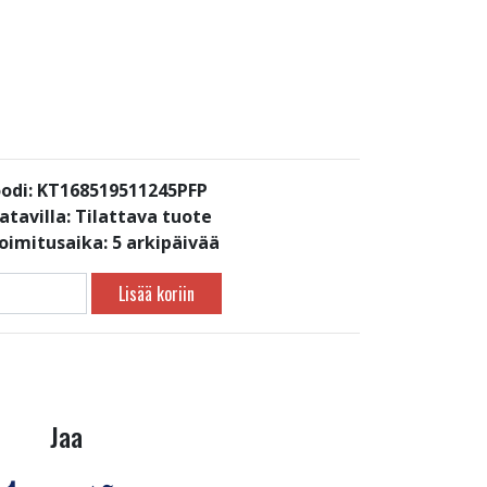
odi: KT168519511245PFP
atavilla:
Tilattava tuote
toimitusaika: 5 arkipäivää
Lisää koriin
Jaa