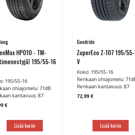
long
Goodride
enMax HP010 - TM-
ZuperEco Z-107 195/55-
timenestyjä! 195/55-16
V
Koko: 195/55-16
Renkaan ohiajomelu: 71d
o: 195/55-16
Renkaan kantavuus: 87
kaan ohiajomelu: 71dB
kaan kantavuus: 87
72,99 €
99 €
Lisää koriin
Lisää koriin