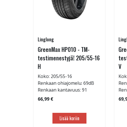
Linglong
Ling
215/65-
GreenMax HP010 - TM-
Gre
testimenestyjä! 205/55-16
tes
H
V
: 69dB
Koko: 205/55-16
Kok
 103
Renkaan ohiajomelu: 69dB
Ren
Renkaan kantavuus: 91
Ren
66,99 €
69,
Lisää koriin