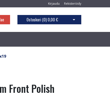
Kirjaudu
Rekisteröidy
Hae
Ostoskori (
0
)
0,00 €
Avaa ostoskori
5x19
m Front Polish