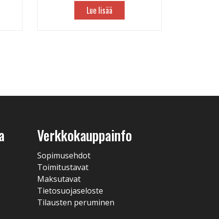
Lue lisää
a
Verkkokauppainfo
Sopimusehdot
Toimitustavat
Maksutavat
Tietosuojaseloste
Tilausten peruminen