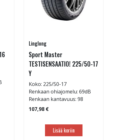
Linglong
Goodride
16
Sport Master
ZuperEco
TESTISENSAATIO! 225/50-17
W
Y
Koko: 22
B
Renkaan 
Koko: 225/50-17
Renkaan 
Renkaan ohiajomelu: 69dB
Renkaan kantavuus: 98
82,98 €
107,98 €
Lisää koriin