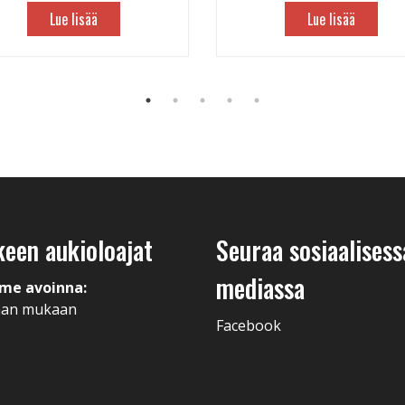
Lue lisää
Lue lisää
keen aukioloajat
Seuraa sosiaalisess
mediassa
me avoinna:
man mukaan
Facebook