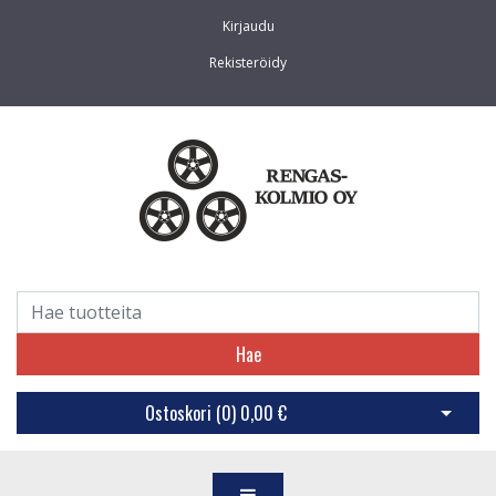
Kirjaudu
Rekisteröidy
Hae
Ostoskori (
0
)
0,00 €
Avaa os