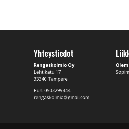
Yhteystiedot
Liik
Rengaskolmio Oy
Olem
Lehtikatu 17
Sopi
33340 Tampere
Puh. 0503299444
rengaskolmio@gmail.com