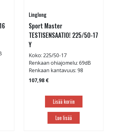
Linglong
Linglong
16
Sport Master
GreenMa
TESTISENSAATIO! 225/50-17
testimen
Y
H
B
Koko: 225/50-17
Koko: 21
Renkaan ohiajomelu: 69dB
Renkaan 
Renkaan kantavuus: 98
Renkaan 
107,98 €
83,98 €
Lisää koriin
Lue lisää