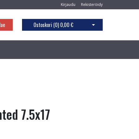
Kirjaudu
Rekisteröidy
Hae
Ostoskori (
0
)
0,00 €
Avaa ostoskori
nted 7.5x17