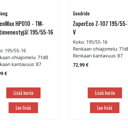
long
Goodride
enMax HP010 - TM-
ZuperEco Z-107 195/55-
timenestyjä! 195/55-16
V
Koko: 195/55-16
Renkaan ohiajomelu: 71d
o: 195/55-16
Renkaan kantavuus: 87
kaan ohiajomelu: 71dB
kaan kantavuus: 87
72,99 €
99 €
Lisää koriin
Lisää koriin
Lue lisää
Lue lisää