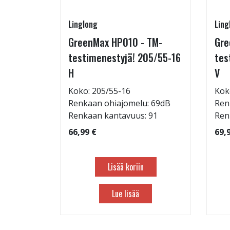
Linglong
Ling
5/60-15
GreenMax HP010 - TM-
Gre
testimenestyjä! 205/55-16
tes
H
V
: 71dB
Koko: 205/55-16
Kok
 88
Renkaan ohiajomelu: 69dB
Ren
Renkaan kantavuus: 91
Ren
66,99 €
69,
Lisää koriin
Lue lisää