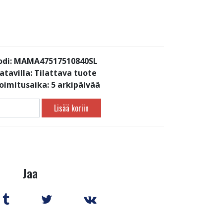
odi: MAMA47517510840SL
atavilla:
Tilattava tuote
toimitusaika: 5 arkipäivää
Lisää koriin
Jaa