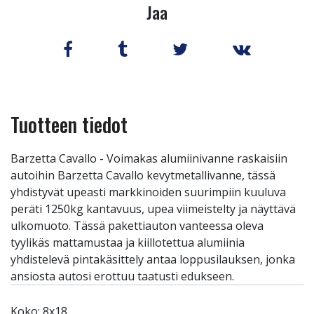
Jaa
Tuotteen tiedot
Barzetta Cavallo - Voimakas alumiinivanne raskaisiin
autoihin Barzetta Cavallo kevytmetallivanne, tässä
yhdistyvät upeasti markkinoiden suurimpiin kuuluva
peräti 1250kg kantavuus, upea viimeistelty ja näyttävä
ulkomuoto. Tässä pakettiauton vanteessa oleva
tyylikäs mattamustaa ja kiillotettua alumiinia
yhdistelevä pintakäsittely antaa loppusilauksen, jonka
ansiosta autosi erottuu taatusti edukseen.
Koko: 8x18