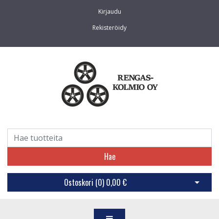
Kirjaudu
Rekisteröidy
Hae
Ostoskori (
0
)
0,00 €
Avaa os