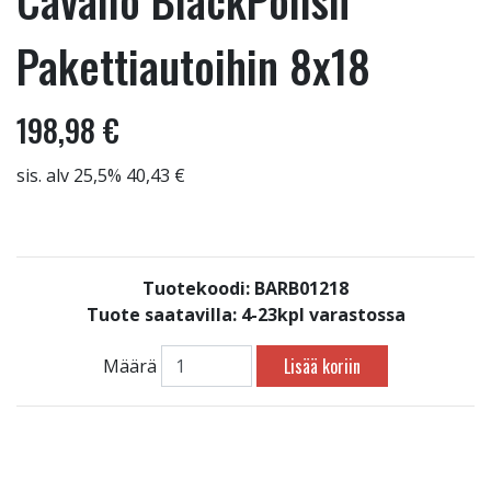
Cavallo BlackPolish
Pakettiautoihin 8x18
198,98 €
sis. alv 25,5% 40,43 €
Tuotekoodi: BARB01218
Tuote saatavilla:
4-23kpl varastossa
Lisää koriin
Määrä