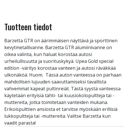
Tuotteen tiedot
Barzetta GTR on äärimmäisen näyttävä ja sporttinen
kevytmetallivanne. Barzetta GTR alumiinivanne on
oikea valinta, kun haluat korostaa autosi
urheilullisuutta ja suorituskykyä. Upea Gold special
edition -väritys korostaa vanteen ja autosi räväkkää
ulkonäköä. Huom. Tässä auton vanteessa on parhaan
mahdollisen lujuuden saavuttamiseksi tavallista
vahvemmat kapeat pultinreiät. Tästä syystä vanteessa
käytetään erityisiä tähti- tai kuusiokolopultteja tai -
muttereita, jotka toimitetaan vanteiden mukana.
Erikoispulttien ansiosta et tarvitse myöskään erillisiä
lukkopultteja tai -muttereita. Valitse Barzetta kun
vaadit parasta!