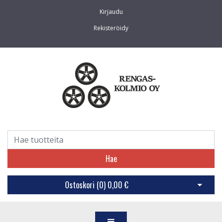
Kirjaudu
Rekisteröidy
Hae
Ostoskori (
0
)
0,00 €
Avaa os