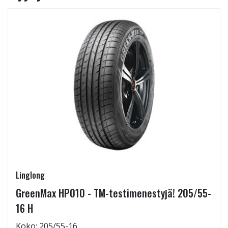
Linglong
GreenMax HP010 - TM-testimenestyjä! 205/55-
16 H
Koko: 205/55-16