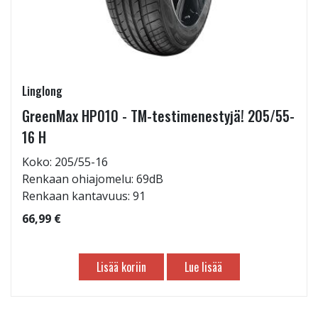
Linglong
GreenMax HP010 - TM-testimenestyjä! 205/55-
16 H
Koko: 205/55-16
Renkaan ohiajomelu: 69dB
Renkaan kantavuus: 91
66,99 €
Lisää koriin
Lue lisää