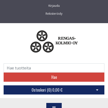
Kirjaudu
Rekisteröidy
Hae
Ostoskori (
0
)
0,00 €
Avaa os