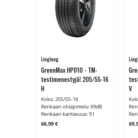
Linglong
Ling
5/60-15
GreenMax HP010 - TM-
Gre
testimenestyjä! 205/55-16
tes
H
V
: 71dB
Koko: 205/55-16
Kok
 88
Renkaan ohiajomelu: 69dB
Ren
Renkaan kantavuus: 91
Ren
66,99 €
69,