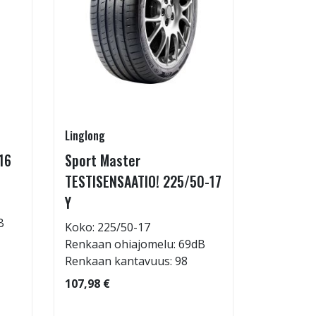
Linglong
Linglong
16
Sport Master
GreenMa
TESTISENSAATIO! 225/50-17
testimen
Y
H
B
Koko: 225/50-17
Koko: 21
Renkaan ohiajomelu: 69dB
Renkaan 
Renkaan kantavuus: 98
Renkaan 
107,98 €
83,98 €