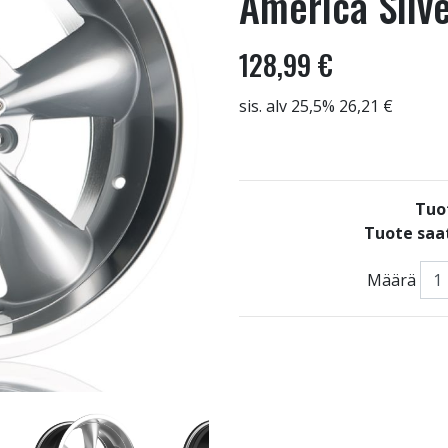
America Silve
128,99 €
sis. alv 25,5% 26,21 €
Tuo
Tuote saat
Määrä