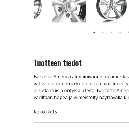
Tuotteen tiedot
Barzetta America alumiinivanne on amerikkal
vahvan luonteen ja kunnioittaa maailman tyy
ainutlaatuisia erityispiirteitä, Barzetta Am
väriltään hopea ja viimeistelty näyttävällä kii
Koko: 7x15