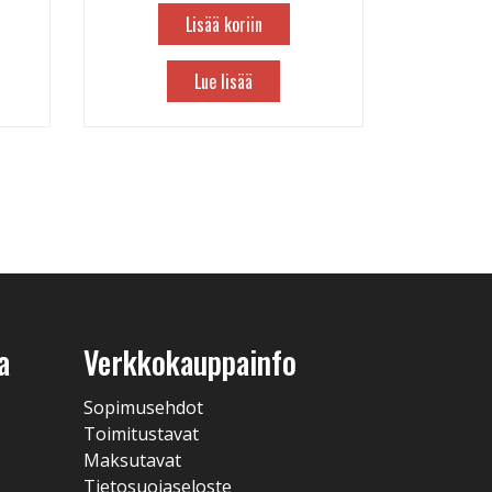
Lisää koriin
Lue lisää
a
Verkkokauppainfo
Sopimusehdot
Toimitustavat
Maksutavat
Tietosuojaseloste