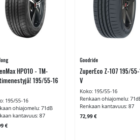
long
Goodride
enMax HP010 - TM-
ZuperEco Z-107 195/55-
timenestyjä! 195/55-16
V
Koko: 195/55-16
Renkaan ohiajomelu: 71d
o: 195/55-16
Renkaan kantavuus: 87
kaan ohiajomelu: 71dB
kaan kantavuus: 87
72,99 €
99 €