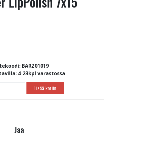
r LipPolish 7x15
tekoodi: BARZ01019
avilla:
4-23kpl varastossa
Lisää koriin
Jaa