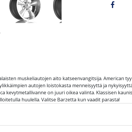
aisten muskeliautojen aito katseenvangitsija. American tyyl
likkäimpien autojen loistokasta menneisyyttä ja nykyisyyttä
erica kevytmetallivanne on juuri oikea valinta. Klassisen ka
lloitetulla huulella. Valitse Barzetta kun vaadit parasta!