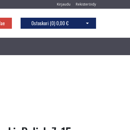
Kirjaudu
Rekisteröidy
Hae
Ostoskori (
0
)
0,00 €
Avaa ostoskori