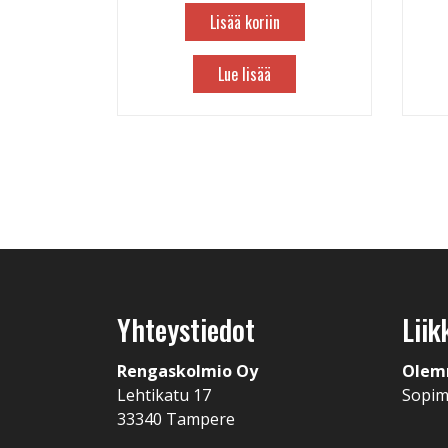
Lisää koriin
Lue lisää
Yhteystiedot
Liik
Rengaskolmio Oy
Olem
Lehtikatu 17
Sopi
33340 Tampere