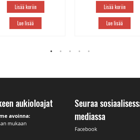
Lisää koriin
Lisää koriin
Lue lisää
Lue lisää
keen aukioloajat
Seuraa sosiaalisess
mediassa
me avoinna:
man mukaan
Facebook