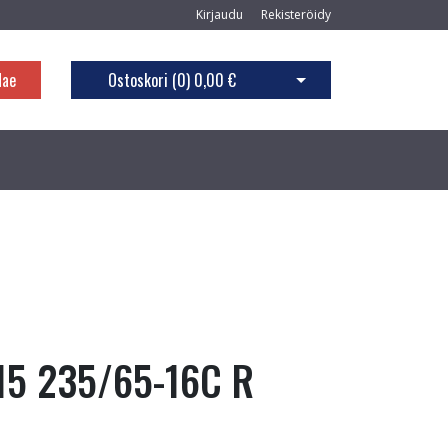
Kirjaudu
Rekisteröidy
Hae
Ostoskori (
0
)
0,00 €
Avaa ostoskori
15 235/65-16C R