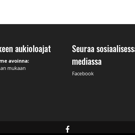
keen aukioloajat
Seuraa sosiaalisess
mediassa
me avoinna:
man mukaan
Facebook