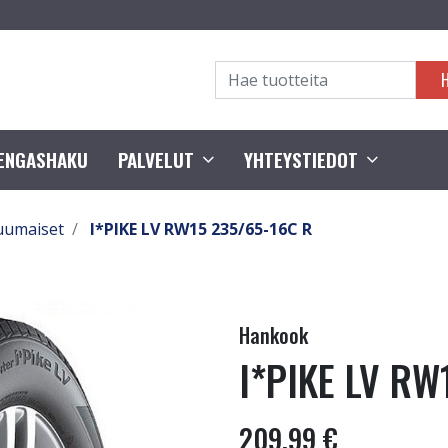
RENGASHAKU
PALVELUT
YHTEYSTIEDOT
uumaiset
I*PIKE LV RW15 235/65-16C R
Hankook
I*PIKE LV RW
209,99 €