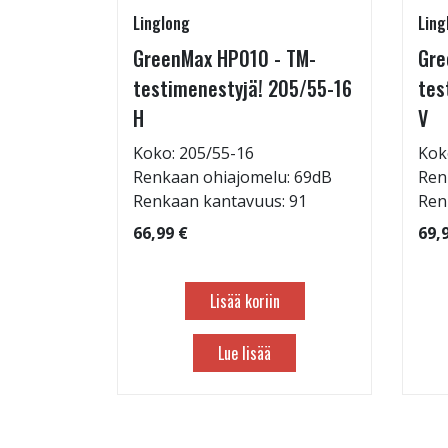
Linglong
Ling
5/60-15
GreenMax HP010 - TM-
Gre
testimenestyjä! 205/55-16
tes
H
V
: 71dB
Koko: 205/55-16
Kok
 88
Renkaan ohiajomelu: 69dB
Ren
Renkaan kantavuus: 91
Ren
66,99 €
69,
Lisää koriin
Lue lisää