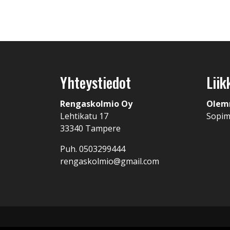
Yhteystiedot
Liik
Rengaskolmio Oy
Olem
Lehtikatu 17
Sopi
33340 Tampere
Puh. 0503299444
rengaskolmio@gmail.com