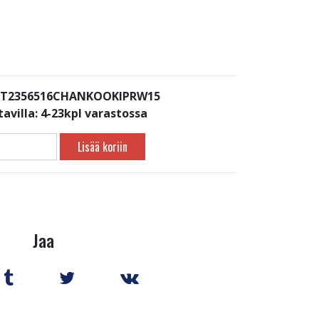
: T2356516CHANKOOKIPRW15
avilla:
4-23kpl varastossa
Lisää koriin
Jaa