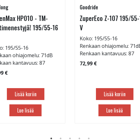
long
Goodride
enMax HP010 - TM-
ZuperEco Z-107 195/55-
timenestyjä! 195/55-16
V
Koko: 195/55-16
Renkaan ohiajomelu: 71d
o: 195/55-16
Renkaan kantavuus: 87
kaan ohiajomelu: 71dB
kaan kantavuus: 87
72,99 €
99 €
Lisää koriin
Lisää koriin
Lue lisää
Lue lisää