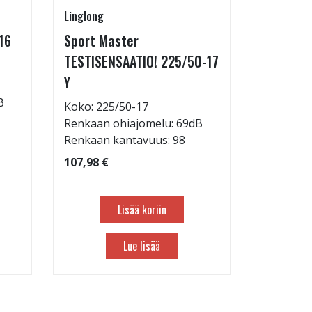
Linglong
Linglong
16
Sport Master
GreenMa
TESTISENSAATIO! 225/50-17
testimen
Y
H
B
Koko: 225/50-17
Koko: 21
Renkaan ohiajomelu: 69dB
Renkaan 
Renkaan kantavuus: 98
Renkaan 
107,98 €
83,98 €
Lisää koriin
Lue lisää