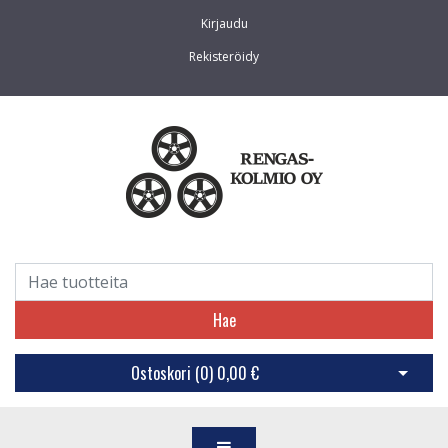
Kirjaudu
Rekisteröidy
Hae
Ostoskori (
0
)
0,00 €
Avaa os