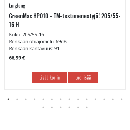
Linglong
GreenMax HP010 - TM-testimenestyjä! 205/55-
16 H
Koko: 205/55-16
Renkaan ohiajomelu: 69dB
Renkaan kantavuus: 91
66,99 €
Lisää koriin
Lue lisää