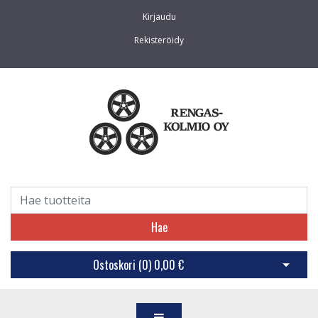
Kirjaudu
Rekisteröidy
Hae
Ostoskori (
0
)
0,00 €
Avaa os