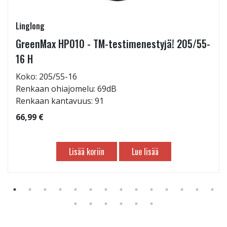
Linglong
GreenMax HP010 - TM-testimenestyjä! 205/55-
16 H
Koko: 205/55-16
Renkaan ohiajomelu: 69dB
Renkaan kantavuus: 91
66,99 €
Lisää koriin
Lue lisää