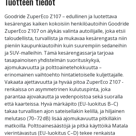
Tuotteen tiedot
Goodride ZuperEco Z107 – edullinen ja luotettava
kesärengas kaiken kokoisiin henkilöautoihin Goodride
ZuperEco Z107 on älykäs valinta autoilijalle, joka etsii
taloudellista, turvallista ja mukavaa kesärengasta niin
pieniin kaupunkiautoihin kuin suurempiin sedaneihin
ja SUV-malleihin. Tämä kesärengassarja tarjoaa
tasapainoisen yhdistelmän suorituskykyä,
ajomukavuutta ja polttoainetehokkuutta –
erinomainen vaihtoehto hintatietoiselle kuljettajalle.
Vakaata ajettavuutta ja hyvää pitoa ZuperEco Z107 -
renkaissa on asymmetrinen kulutuspinta, joka
parantaa ajovakautta ja vedenpoistoa sekä suoralla
että kaarteissa. Hyvä märkäpito (EU-luokitus B–C)
takaa turvallisen ajon sateisellakin kelillä, ja hiljainen
melutaso (70–72 dB) lisää ajomukavuutta pitkilläkin
matkoilla. Polttoainesäästöjä ja pitkä käyttöikä Matala
vierintävastus (EU-luokitus C–D) tekee renkaista