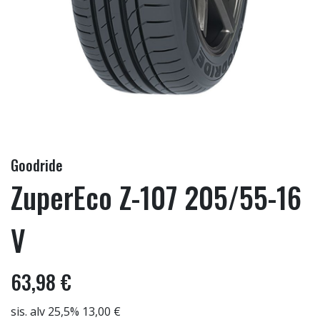
Goodride
ZuperEco Z-107 205/55-16
V
63,98 €
sis. alv 25,5% 13,00 €