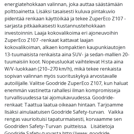
energiatehokkaan valinnan, joka auttaa säästämään
polttoainetta. Lisäksi tasaisesti kuluva pintakuvio
pidentää renkaan käyttöikää ja tekee ZuperEco Z107 -
sarjasta pitkäaikaisesti kustannustehokkaan
investoinnin. Laaja kokovalikoima eri ajoneuvoihin
ZuperEco Z107 -renkaat kattavat laajan
kokovalikoiman, alkaen kompaktien kaupunkiautojen
13-tuumaisista renkaista aina SUV- ja sedan-mallien 20-
tuumaisiin koot. Nopeusluokat vaihtelevat H:sta aina
W/V-luokkaan (210–270 km/h), mikä tekee renkaista
sopivan valinnan myös suorituskykyä arvostavalle
autoilijalle. Valitse Goodride ZuperEco Z107, kun haluat
enemmän vastinetta rahallesi ilman kompromisseja
turvallisuudessa tai ajomukavuudessa. Goodride-
renkaat: Taattua laatua oikeaan hintaan. Tarjoamme
lisäksi ainulaatuisen Goodride Safety-turvan. Vaikka
rengas vaurioituisi tapaturmaisesti, korvaamme sen
Goodriden Safety-Turvan puitteissa. Lisätietoja
Goodride Safety-turvasta http://www. goodride.