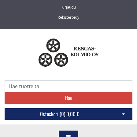
Kirjaudu
Rekisteröidy
Hae
Ostoskori (
0
)
0,00 €
Avaa os