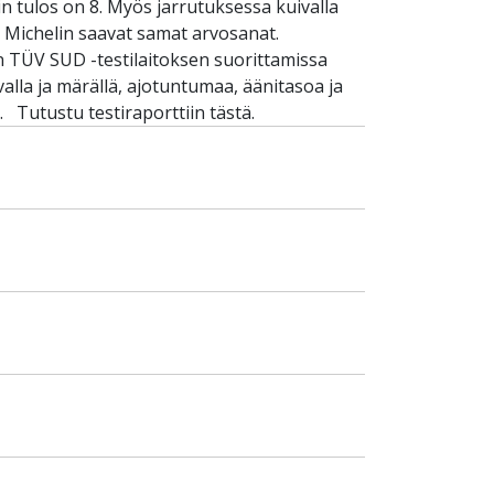
n tulos on 8. Myös jarrutuksessa kuivalla
a Michelin saavat samat arvosanat.
 TÜV SUD -testilaitoksen suorittamissa
lla ja märällä, ajotuntumaa, äänitasoa ja
 Tutustu testiraporttiin tästä.