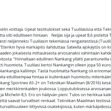
lin voittaja. Upeat testitulokset sekä Tuulilasissa että T
silti edulliseen hintaan. Neljäs sija ja upeat 8,6 pistettä
sti neljänneksi Tuulilasin tekemässä rengastestissä (Tuulila
: "Etenkin hyvä märkäpito ilahduttaa. Sateella ajokäytös on 
a saaden jokaisesta mittauksesta arvosanaksi vähintään kah
oitosta. "Hinnaltaan edullinen Nankang yllätti parantuneilla 
itti huomiota. Tuulilasi kertoi Nankangin olleen jopa 50 euro
 Nankangia kalliimpi. Tästä huolimatta Nankang oli erinomaise
 muita edullisempaa hintaa ei kuitenkaan huomioitu mitenk
ang Sportnex AS-2+ on Tekniikan Maailman (8/2016) kesäre
mpien merkkirenkaiden joukossa. Lopputuloksessa arvosanaero
 Michelin 8,5. Ero on häilyvän pieni. Tulos on herkkua kaikill
että saavat turvalliset renkaat. Tekniikan Maailman testiss
i turvallisuuteen liittyvissä osatekijöissä, kuten märkäpido