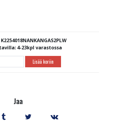
: K2254018NANKANGAS2PLW
avilla:
4-23kpl varastossa
Lisää koriin
Jaa