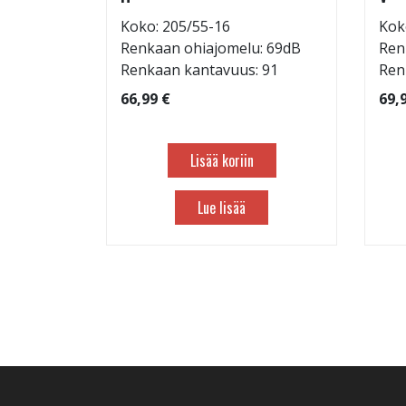
: 71dB
Koko: 205/55-16
Kok
 88
Renkaan ohiajomelu: 69dB
Ren
Renkaan kantavuus: 91
Ren
66,99 €
69,
Lisää koriin
Lue lisää