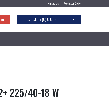
Kirjaudu
Rekisteröidy
Hae
Ostoskori (
0
)
0,00 €
Avaa ostoskori
2+ 225/40-18 W