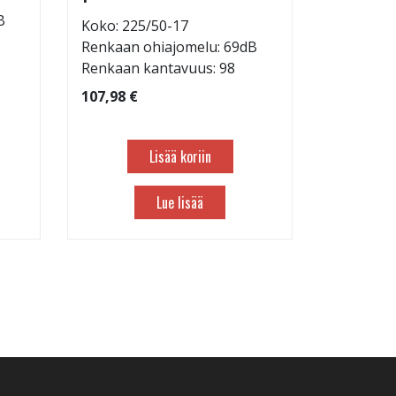
B
Koko: 225/50-17
Koko: 21
Renkaan ohiajomelu: 69dB
Renkaan 
Renkaan kantavuus: 98
Renkaan 
107,98 €
83,98 €
Lisää koriin
Lue lisää