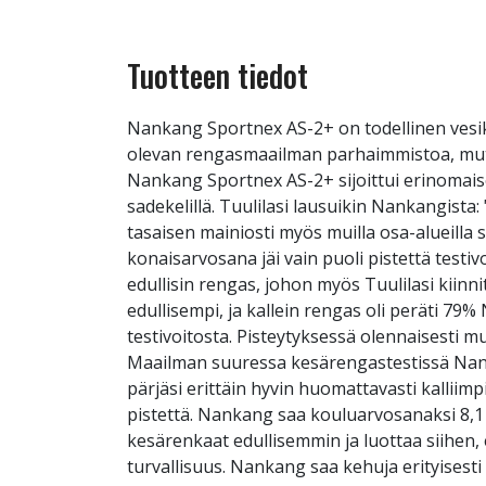
Tuotteen tiedot
Nankang Sportnex AS-2+ on todellinen vesike
olevan rengasmaailman parhaimmistoa, mutta 
Nankang Sportnex AS-2+ sijoittui erinomaise
sadekelillä. Tuulilasi lausuikin Nankangista
tasaisen mainiosti myös muilla osa-alueill
konaisarvosana jäi vain puoli pistettä testiv
edullisin rengas, johon myös Tuulilasi kiinn
edullisempi, ja kallein rengas oli peräti 79%
testivoitosta. Pisteytyksessä olennaisesti
Maailman suuressa kesärengastestissä Nank
pärjäsi erittäin hyvin huomattavasti kallii
pistettä. Nankang saa kouluarvosanaksi 8,1 ja
kesärenkaat edullisemmin ja luottaa siihen, 
turvallisuus. Nankang saa kehuja erityisest