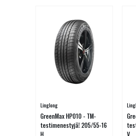
Linglong
Ling
5/60-15
GreenMax HP010 - TM-
Gre
testimenestyjä! 205/55-16
tes
H
V