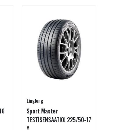
Linglong
Linglong
16
Sport Master
GreenMa
TESTISENSAATIO! 225/50-17
testimen
Y
H