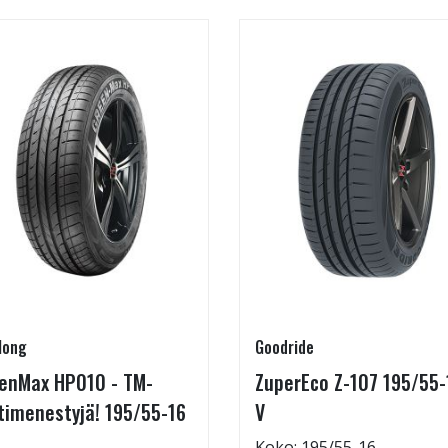
long
Goodride
enMax HP010 - TM-
ZuperEco Z-107 195/55-
timenestyjä! 195/55-16
V
Koko: 195/55-16