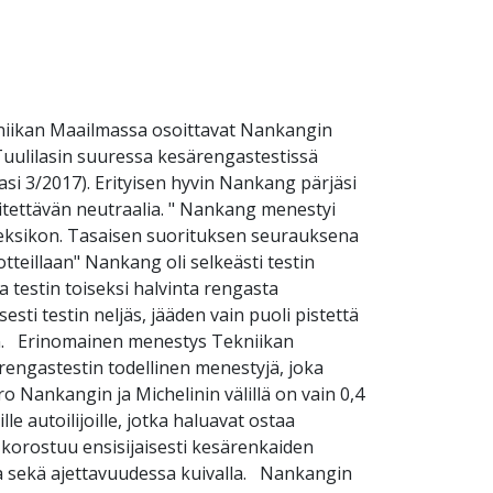
ekniikan Maailmassa osoittavat Nankangin
 Tuulilasin suuressa kesärengastestissä
si 3/2017). Erityisen hyvin Nankang pärjäsi
kiitettävän neutraalia. " Nankang menestyi
deksikon. Tasaisen suorituksen seurauksena
otteillaan" Nankang oli selkeästi testin
a testin toiseksi halvinta rengasta
sti testin neljäs, jääden vain puoli pistettä
ään. Erinomainen menestys Tekniikan
ngastestin todellinen menestyjä, joka
 Nankangin ja Michelinin välillä on vain 0,4
e autoilijoille, jotka haluavat ostaa
ä korostuu ensisijaisesti kesärenkaiden
ssa sekä ajettavuudessa kuivalla. Nankangin