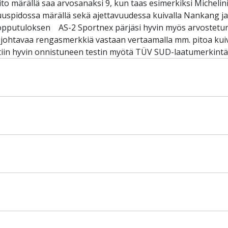
to märällä saa arvosanaksi 9, kun taas esimerkiksi Michelini
uspidossa märällä sekä ajettavuudessa kuivalla Nankang j
lopputuloksen AS-2 Sportnex pärjäsi hyvin myös arvostetun
 johtavaa rengasmerkkiä vastaan vertaamalla mm. pitoa kuiva
ttiin hyvin onnistuneen testin myötä TÜV SUD-laatumerkintä.