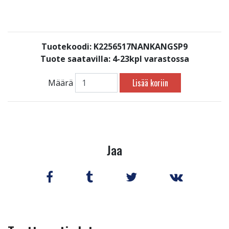
Tuotekoodi: K2256517NANKANGSP9
Tuote saatavilla:
4-23kpl varastossa
Lisää koriin
Määrä
Jaa