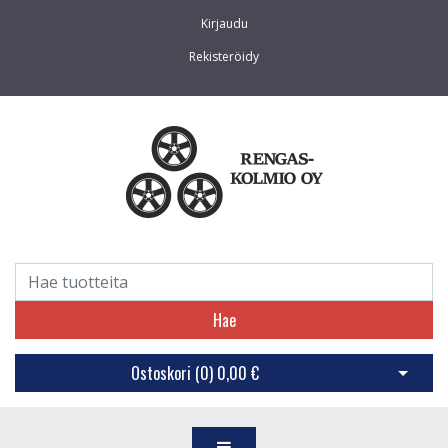
Kirjaudu
Rekisteröidy
Hae
Ostoskori (
0
)
0,00 €
Avaa os