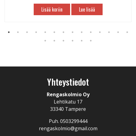
Lisää koriin
Lue lisää
Yhteystiedot
Rengaskolmio Oy
Lehtikatu 17
33340 Tampere
Puh. 0503299444
rengaskolmio@gmail.com