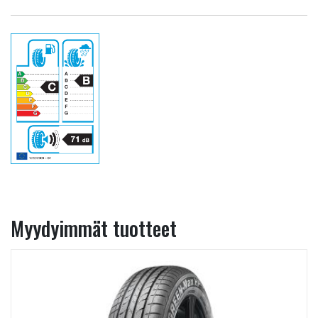
Myydyimmät tuotteet