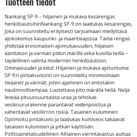
Tuotteen tiedot
Nankang SP-9 – hiljainen ja mukava kesärengas
henkilöautoihinNankang SP-9 on laadukas kesärengas,
joka on suunniteltu erityisesti tarjoamaan miellyttävä
ajokokemus kaupunki- ja maantieajossa. Tämä rengas
yhdistää erinomaisen ajomukavuuden, hiljaisen
äänitason ja varman pidon märillä sekä kuivilla teillä –
täydellinen valinta moderniin henkilöautoon.
Ominaisuudet ja edut: Hiljainen ja mukava ajotuntuma:
SP-9:n pintakuviointi on suunniteltu minimoimaan
tieäänet ja värinät, joten ajaminen on entistäkin
nautinnollisempaa. Luotettava pito märällä tiellä: Neljä
leveää pituussuuntaista uraa ja tehokas
vesikoururakenne parantavat vedenpoistoa ja
vähentävät vesiliirron riskiä. Tasainen kuluminen:
Optimoitu pintakuvio ja laadukas kumiseos takaavat
tasaisen kulumisen ja pitkän käyttöiän.
Polttoainetaloudellinen: Alhainen vierintävastus auttaa