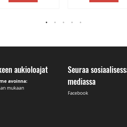
keen aukioloajat
Seuraa sosiaalisess
mediassa
me avoinna:
man mukaan
Facebook