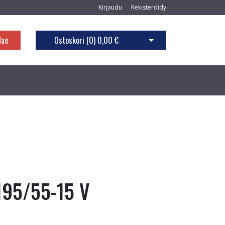
Kirjaudu
Rekisteröidy
Hae
Ostoskori (
0
)
0,00 €
Avaa ostoskori
195/55-15 V