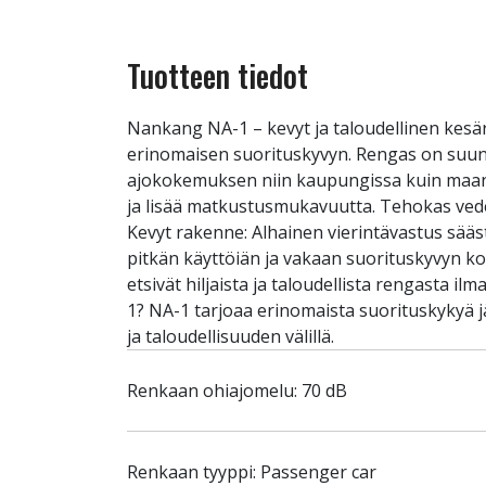
Tuotteen tiedot
Nankang NA-1 – kevyt ja taloudellinen kes
erinomaisen suorituskyvyn. Rengas on suunnit
ajokokemuksen niin kaupungissa kuin maanti
ja lisää matkustusmukavuutta. Tehokas vedenp
Kevyt rakenne: Alhainen vierintävastus sää
pitkän käyttöiän ja vakaan suorituskyvyn koko 
etsivät hiljaista ja taloudellista rengasta i
1? NA-1 tarjoaa erinomaista suorituskykyä j
ja taloudellisuuden välillä.
Renkaan ohiajomelu: 70 dB
Renkaan tyyppi: Passenger car