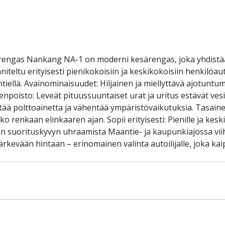
ärengas Nankang NA-1 on moderni kesärengas, joka yhdistä
eltu erityisesti pienikokoisiin ja keskikokoisiin henkilöauto
ellä. Avainominaisuudet: Hiljainen ja miellyttävä ajotuntu
oisto: Leveät pituussuuntaiset urat ja uritus estävät vesilii
stää polttoainetta ja vähentää ympäristövaikutuksia. Tasain
renkaan elinkaaren ajan. Sopii erityisesti: Pienille ja keskiko
lman suorituskyvyn uhraamista Maantie- ja kaupunkiajossa viih
ärkevään hintaan – erinomainen valinta autoilijalle, joka 