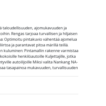
ä taloudellisuuden, ajomukavuuden ja
ihin. Rengas tarjoaa turvallisen ja hiljaisen
ma: Optimoitu pintakuvio vähentää ajomelua
rtoa ja parantavat pitoa märillä teillä.
en kuluminen: Pintamallin rakenne varmistaa
koisille henkilöautoille Kuljettajille, jotka
tyville autoilijoille Miksi valita Nankang NA-
kaipaa tasapainoa mukavuuden, turvallisuuden