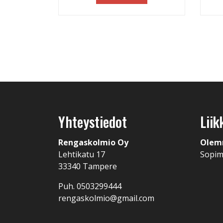
Yhteystiedot
Liik
Rengaskolmio Oy
Olem
Lehtikatu 17
Sopi
33340 Tampere
Puh. 0503299444
rengaskolmio@gmail.com