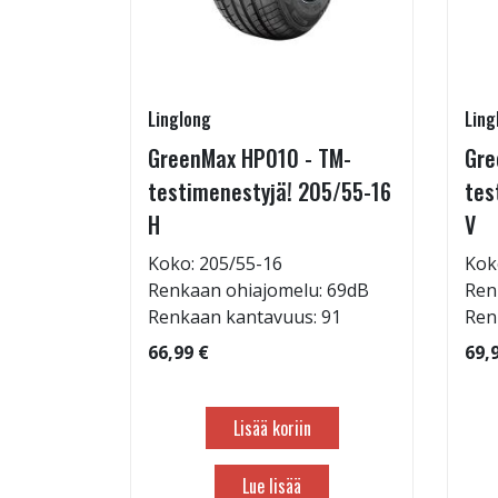
Linglong
Ling
215/65-
GreenMax HP010 - TM-
Gre
testimenestyjä! 205/55-16
tes
H
V
: 69dB
Koko: 205/55-16
Kok
 103
Renkaan ohiajomelu: 69dB
Ren
Renkaan kantavuus: 91
Ren
66,99 €
69,
Lisää koriin
Lue lisää