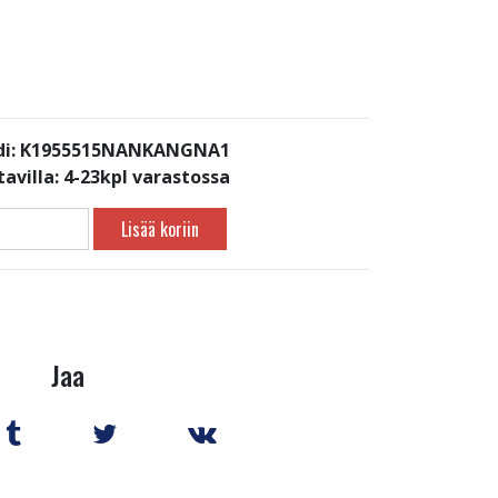
di: K1955515NANKANGNA1
avilla:
4-23kpl varastossa
Lisää koriin
Jaa