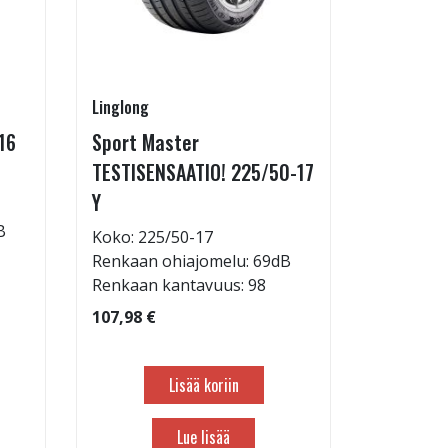
Linglong
Goodride
16
Sport Master
ZuperEco
TESTISENSAATIO! 225/50-17
W
Y
Koko: 22
B
Renkaan 
Koko: 225/50-17
Renkaan 
Renkaan ohiajomelu: 69dB
Renkaan kantavuus: 98
82,98 €
107,98 €
Lisää koriin
Lue lisää