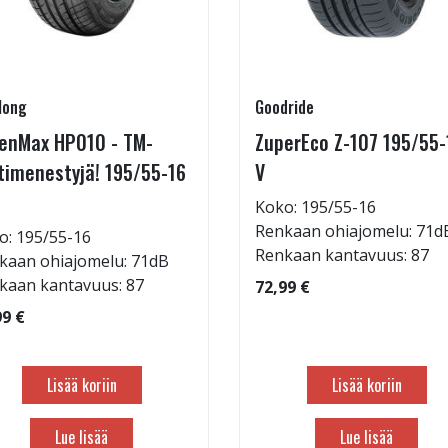
long
Goodride
enMax HP010 - TM-
ZuperEco Z-107 195/55-
timenestyjä! 195/55-16
V
Koko: 195/55-16
Renkaan ohiajomelu: 71d
o: 195/55-16
Renkaan kantavuus: 87
kaan ohiajomelu: 71dB
kaan kantavuus: 87
72,99 €
99 €
Lisää koriin
Lisää koriin
Lue lisää
Lue lisää