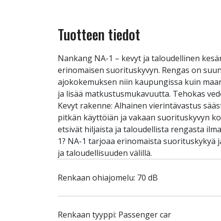
Tuotteen tiedot
Nankang NA-1 – kevyt ja taloudellinen kes
erinomaisen suorituskyvyn. Rengas on suunnit
ajokokemuksen niin kaupungissa kuin maanti
ja lisää matkustusmukavuutta. Tehokas vedenp
Kevyt rakenne: Alhainen vierintävastus sää
pitkän käyttöiän ja vakaan suorituskyvyn koko 
etsivät hiljaista ja taloudellista rengasta i
1? NA-1 tarjoaa erinomaista suorituskykyä j
ja taloudellisuuden välillä.
Renkaan ohiajomelu: 70 dB
Renkaan tyyppi: Passenger car