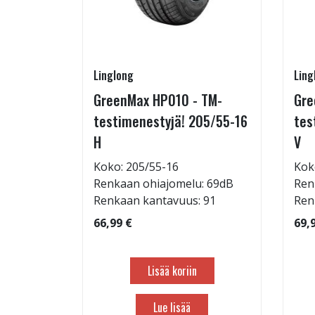
Linglong
Ling
5/60-15
GreenMax HP010 - TM-
Gre
testimenestyjä! 205/55-16
tes
H
V
: 71dB
Koko: 205/55-16
Kok
 88
Renkaan ohiajomelu: 69dB
Ren
Renkaan kantavuus: 91
Ren
66,99 €
69,
Lisää koriin
Lue lisää