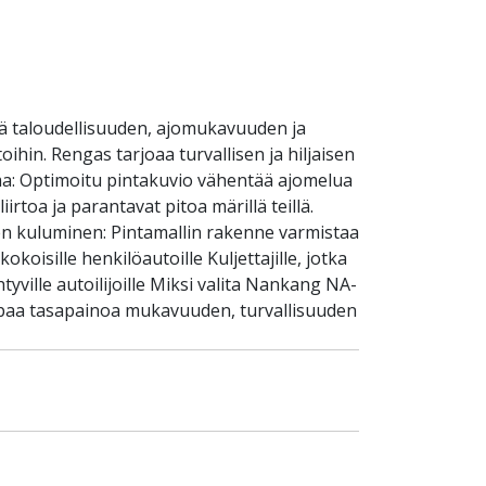
ä taloudellisuuden, ajomukavuuden ja
ihin. Rengas tarjoaa turvallisen ja hiljaisen
ma: Optimoitu pintakuvio vähentää ajomelua
rtoa ja parantavat pitoa märillä teillä.
en kuluminen: Pintamallin rakenne varmistaa
koisille henkilöautoille Kuljettajille, jotka
tyville autoilijoille Miksi valita Nankang NA-
kaipaa tasapainoa mukavuuden, turvallisuuden