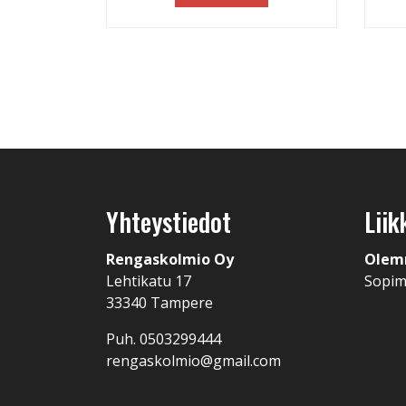
Yhteystiedot
Liik
Rengaskolmio Oy
Olem
Lehtikatu 17
Sopi
33340 Tampere
Puh. 0503299444
rengaskolmio@gmail.com