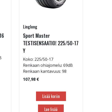
Linglong
Linglong
16
Sport Master
GreenMa
TESTISENSAATIO! 225/50-17
testimen
Y
H
B
Koko: 225/50-17
Koko: 21
Renkaan ohiajomelu: 69dB
Renkaan 
Renkaan kantavuus: 98
Renkaan 
107,98 €
83,98 €
Lisää koriin
Lue lisää