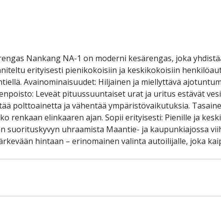
ärengas Nankang NA-1 on moderni kesärengas, joka yhdistä
eltu erityisesti pienikokoisiin ja keskikokoisiin henkilöauto
ellä. Avainominaisuudet: Hiljainen ja miellyttävä ajotuntu
oisto: Leveät pituussuuntaiset urat ja uritus estävät vesilii
stää polttoainetta ja vähentää ympäristövaikutuksia. Tasain
renkaan elinkaaren ajan. Sopii erityisesti: Pienille ja keskiko
lman suorituskyvyn uhraamista Maantie- ja kaupunkiajossa viih
ärkevään hintaan – erinomainen valinta autoilijalle, joka 