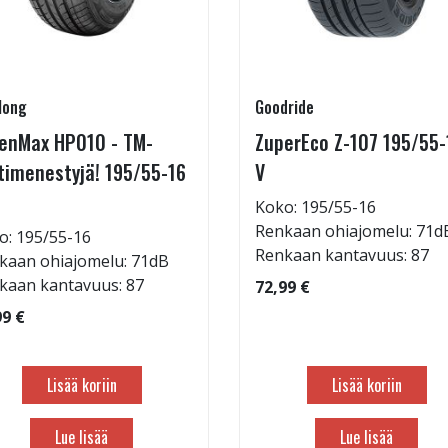
long
Goodride
enMax HP010 - TM-
ZuperEco Z-107 195/55-
timenestyjä! 195/55-16
V
Koko: 195/55-16
Renkaan ohiajomelu: 71d
o: 195/55-16
Renkaan kantavuus: 87
kaan ohiajomelu: 71dB
kaan kantavuus: 87
72,99 €
99 €
Lisää koriin
Lisää koriin
Lue lisää
Lue lisää