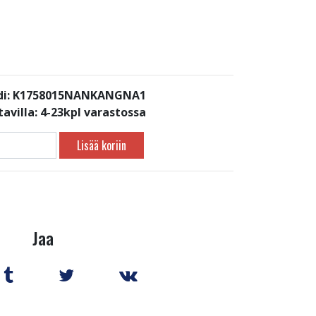
di: K1758015NANKANGNA1
avilla:
4-23kpl varastossa
Lisää koriin
Jaa