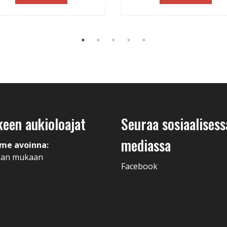
keen aukioloajat
Seuraa sosiaalisess
mediassa
me avoinna:
man mukaan
Facebook