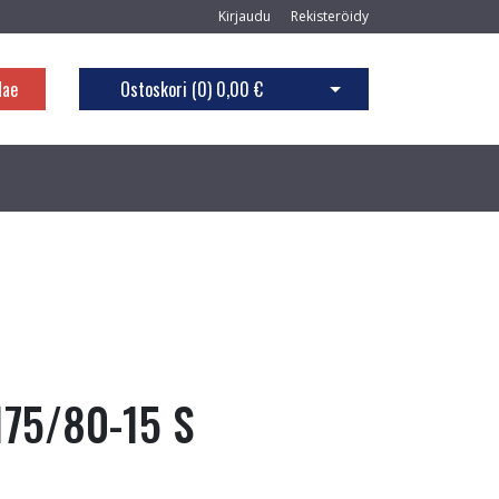
Kirjaudu
Rekisteröidy
Hae
Ostoskori (
0
)
0,00 €
Avaa ostoskori
175/80-15 S