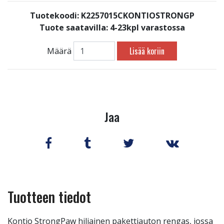
Tuotekoodi: K2257015CKONTIOSTRONGP
Tuote saatavilla:
4-23kpl varastossa
Lisää koriin
Määrä
Jaa
Tuotteen tiedot
Kontio StrongPaw hiljainen pakettiauton rengas, jossa