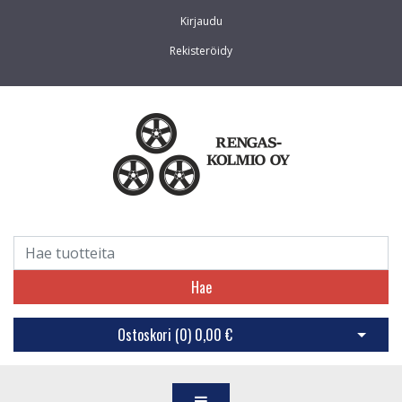
Kirjaudu
Rekisteröidy
Hae
Ostoskori (
0
)
0,00 €
Avaa os